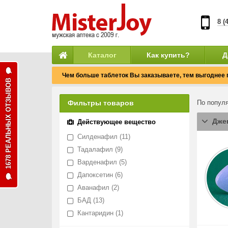
8 (
Каталог
Как купить?
Д
Чем больше таблеток Вы заказываете, тем выгоднее 
1678 РЕАЛЬНЫХ ОТЗЫВОВ
Фильтры товаров
По попул
Каталог
Дже
Действующее вещество
товаров
Мистер
Силденафил
(11)
Джой
Тадалафил
(9)
Варденафил
(5)
Дапоксетин
(6)
Аванафил
(2)
БАД
(13)
Кантаридин
(1)