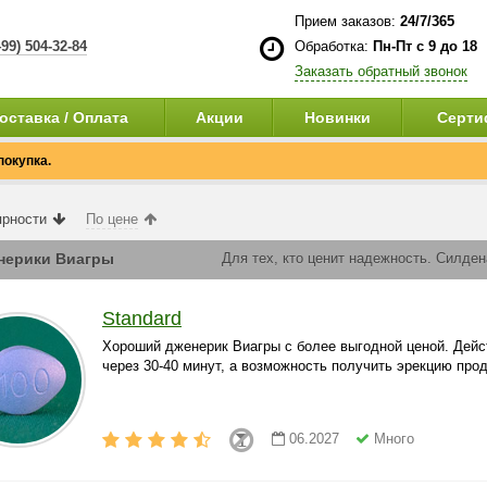
Прием заказов:
24/7/365
499) 504-32-84
Обработка:
Пн-Пт с 9 до 18
Заказать обратный звонок
оставка / Оплата
Акции
Новинки
Серти
покупка.
ярности
По цене
нерики Виагры
Для тех, кто ценит надежность. Силде
Standard
Хороший дженерик Виагры с более выгодной ценой. Дейс
через 30-40 минут, а возможность получить эрекцию прод
06.2027
Много