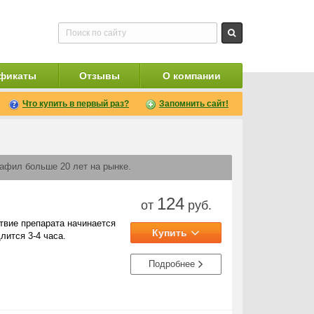
фикаты
Отзывы
О компании
Что купить в первый раз?
Запомнить сайт!
нафил больше 20 лет на рынке.
124
от
руб.
твие препарата начинается
Купить
лится 3-4 часа.
Подробнее