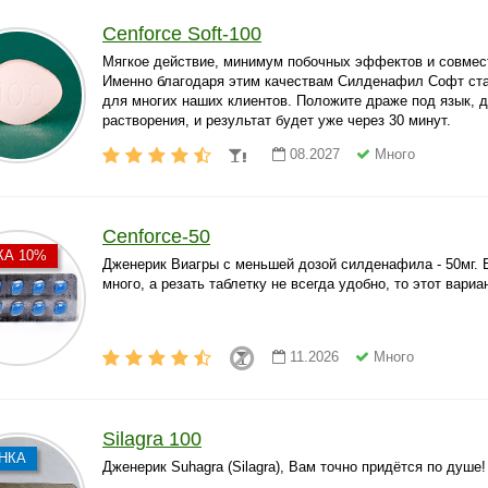
Cenforce Soft-100
Мягкое действие, минимум побочных эффектов и совмес
Именно благодаря этим качествам Силденафил Софт ст
для многих наших клиентов. Положите драже под язык, 
растворения, и результат будет уже через 30 минут.
08.2027
Много
Cenforce-50
КА
10
%
Дженерик Виагры с меньшей дозой силденафила - 50мг. Если дозы в 100мг вам
много, а резать таблетку не всегда удобно, то этот вариа
11.2026
Много
Silagra 100
НКА
Дженерик Suhagra (Silagra), Вам точно придётся по душе!