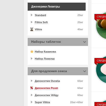
Дженерики Левитры
Standard
20мг
СКИДК
Filitra Soft
20мг
Vilitra
40мг
Наборы таблеток
Набор Казанова
Набор Ловелас
СКИДК
Для продления секса
Дапоксетин Duratia
60мг
Дапоксетин Poxet
60мг
Дапоксетин Vriligy
60мг
Super Vilitra
20мг+60мг
СКИДК