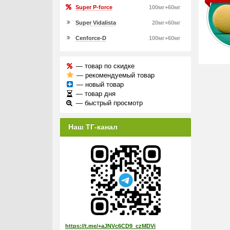
Super P-force
100мг+60мг
Super Vidalista
20мг+60мг
Cenforce-D
100мг+60мг
— товар по скидке
— рекомендуемый товар
— новый товар
— товар дня
— быстрый просмотр
Наш ТГ-канал
https://t.me/+aJNVc6CD9_czMDVi