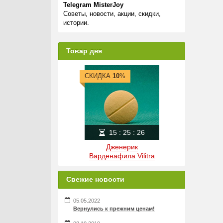
Telegram MisterJoy
Советы, новости, акции, скидки,
истории.
Товар дня
СКИДКА
10
%
15
:
25
:
26
Дженерик
Варденафила Vilitra
Свежие новости
05.05.2022
Вернулись к прежним ценам!