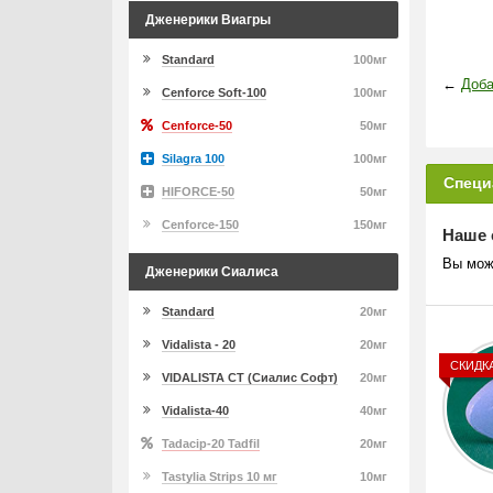
Дженерики Виагры
Standard
100мг
←
Доба
Cenforce Soft-100
100мг
Cenforce-50
50мг
Silagra 100
100мг
Специ
HIFORCE-50
50мг
Cenforce-150
150мг
Наше 
Вы мож
Дженерики Сиалиса
Standard
20мг
Vidalista - 20
20мг
СКИДК
VIDALISTA CT (Сиалис Софт)
20мг
Vidalista-40
40мг
Tadacip-20 Tadfil
20мг
Tastylia Strips 10 мг
10мг