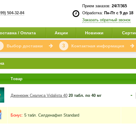
Прием заказов:
24/7/365
499) 504-32-84
Обработка:
Пн-Пт с 9 до 18
Заказать обратный звонок
оставка / Оплата
Акции
Новинки
Серти
2
3
Выбор доставки
Контактная информация
на
Tовар
-
Дженерик Сиалиса Vidalista 40
20 табл. по 40 мг
Бонус:
5 табл. Силденафил Standard