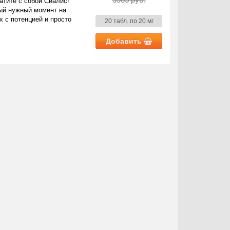
тите с собой Сиалис!
мый нужный момент на
х с потенцией и просто
20 табл. по 20 мг
Добавить