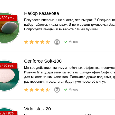
Набор Казанова
300
А
РУБ.
Покупаете впервые и не знаете, что выбрать? Специальн
набор таблеток «Казанова». В него вошли дженерики Виа
Попробуйте каждый и выберите самый лучший.
Много
Cenforce Soft-100
420
А
РУБ.
Мягкое действие, минимум побочных эффектов и совмес
Именно благодаря этим качествам Силденафил Софт ст
для многих наших клиентов. Положите драже под язык, 
растворения, и результат будет уже через 30 минут.
Много
Vidalista - 20
397
А
РУБ.