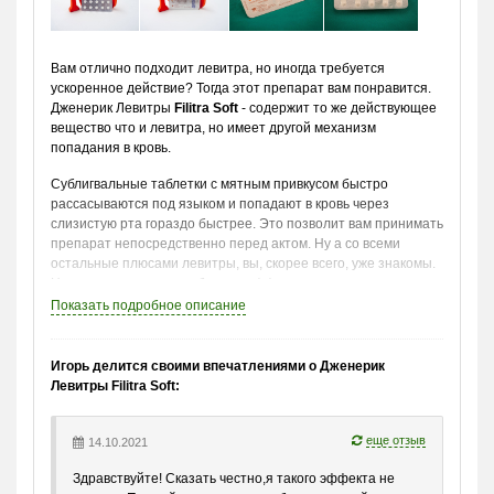
Вам отлично подходит левитра, но иногда требуется
ускоренное действие? Тогда этот препарат вам понравится.
Дженерик Левитры
Filitra Soft
- содержит то же действующее
вещество что и левитра, но имеет другой механизм
попадания в кровь.
Сублигвальные таблетки с мятным привкусом быстро
рассасываются под языком и попадают в кровь через
слизистую рта гораздо быстрее. Это позволит вам принимать
препарат непосредственно перед актом. Ну а со всеми
остальные плюсами левитры, вы, скорее всего, уже знакомы.
Низкая вероятность побочных эффектов, совместимость с
алкоголем, быстрота действия – это делает левитру такой
Показать
подробное описание
привлекательной для миллионов мужчин.
Способ применения:
Игорь делится своими впечатлениями о Дженерик
• Рассосать препарат под языком
за 15-20 минут
до полового
Левитры Filitra Soft:
акта.
• Рекомендуемая доза – 1/2 таблетки.
еще отзыв
• Максимальная суточная доза – одна таблетка.
14.10.2021
• Время действия препарата:
до 8 часов.
Здравствуйте! Сказать честно,я такого эффекта не
•
Совместим с алкоголем.