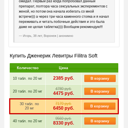
ожидал. Первый раз когда попробовал данный
препарат, полтора часа сексуальных эксперементов с
Противопоказания по применению, рекомендации по приему
женой, но потом она начала избегать со мной
и подробное описание препарата читайте
здесь.
встречи))) а через три часа каменного стояка и я начал
переживать и читать побочные действия и это была
Левитра софт не только дарит отличную эрекцию, но и
даже не целая таблетка)))) Вообщем рекомендую!!!
делает ощущения заметно ярче. Вы готовы вновь пережить
самые прекрасные моменты молодости? Тогда выбирайте
Игорь, 38 лет, Воронеж | анонимно
нужное количество таблеток и жмите кнопку «В корзину».
Купить Дженерик Левитры Filitra Soft
Количество
Цена
2385
руб.
10 табл. по
20 мг
В корзину
4780 руб.
20 табл. по
20 мг
В корзину
4475
руб.
7170 руб.
30 табл. по
В корзину
6450
руб.
20 мг
9560 руб.
40 табл. по
20 мг
В корзину
8330
руб.