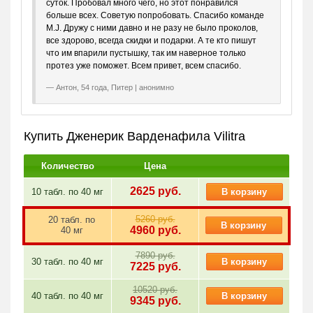
суток. Пробовал много чего, но этот понравился
А Вы готовы осчастливить любимую женщину и подарить ей
больше всех. Советую попробовать. Спасибо команде
ночь, полную любви и страсти? Тогда выберите желаемое
М.J. Дружу с ними давно и не разу не было проколов,
количество таблеток и нажмите кнопку «В корзину» прямо
все здорово, всегда скидки и подарки. А те кто пишут
сейчас.
что им впарили пустышку, так им наверное только
протез уже поможет. Всем привет, всем спасибо.
Антон, 54 года, Питер | анонимно
Купить Дженерик Варденафила Vilitra
Количество
Цена
2625
руб.
10 табл. по
40 мг
В корзину
5260 руб.
20 табл. по
В корзину
4960
руб.
40 мг
7890 руб.
30 табл. по
40 мг
В корзину
7225
руб.
10520 руб.
40 табл. по
40 мг
В корзину
9345
руб.