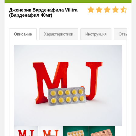
Дженерик Варденафила Vilitra
(Варденафил 40мг)
Описание
Характеристики
Инструкция
Отзывы
[