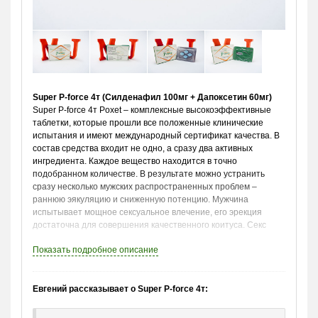
Super P-force 4т (Силденафил 100мг + Дапоксетин 60мг)
Super P-force 4т Poxet – комплексные высокоэффективные
таблетки, которые прошли все положенные клинические
испытания и имеют международный сертификат качества. В
состав средства входит не одно, а сразу два активных
ингредиента. Каждое вещество находится в точно
подобранном количестве. В результате можно устранить
сразу несколько мужских распространенных проблем –
раннюю эякуляцию и сниженную потенцию. Мужчина
испытывает мощное сексуальное влечение, его эрекция
достаточна для совершения качественного коитуса. Секс
продлевается на длительный срок. При этом контроль
Показать
подробное описание
наступления оргазма в руках самого мужчины.
Показания к применению
Евгений рассказывает о Super P-force 4т:
Super P-force 4т Poxet показан при целом перечне проблем,
это: