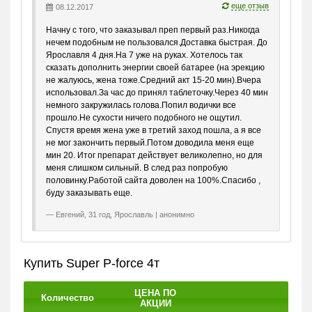
еще отзыв
08.12.2017
Сниженная потенция, недостаточная эрекция.
Начну с того, что заказывал преп первый раз.Никогда
Терапия и профилактика дисфункций половой системы.
нечем подобным не пользовался.Доставка быстрая. До
Слабые ощущения во время фрикций, недостаточная
Ярославля 4 дня.На 7 уже на руках. Хотелось так
твердость пениса.
сказать дополнить энергии своей батарее (на эрекцию
Напряжение перед сексом и многое другое.
не жалуюсь, жена тоже.Средний акт 15-20 мин).Вчера
использовал.За час до принял таблеточку.Через 40 мин
Таблетки назначаются взрослым мужчинам и показали
немного закружилась голова.Попил водички все
отличные результаты практически в 99% случаев.
прошло.Не сухости ничего подобного не ощутил.
Спустя время жена уже в третий заход пошла, а я все
Принцип действия
не мог закончить первый.Потом доводила меня еще
мин 20. Итог препарат действует великолепно, но для
Активные вещества способствуют возникновению отличной
меня слишком сильный. В след раз попробую
потенции/эрекции (Силденафил) и продлевают сексуальный
половинку.Работой сайта доволен на 100%.Спасибо ,
контакт, избавляя от преждевременного оргазма
буду заказывать еще.
(Дапоксетин). С помощью средства можно получить истинное
наслаждение!
Евгений, 31 год, Ярославль | анонимно
Особенности действия:
Результат – через 30-40 мин.
Купить Super P-force 4т
Эффект – 4 часа.
ЦЕНА ПО
Количество
Состав
АКЦИИ