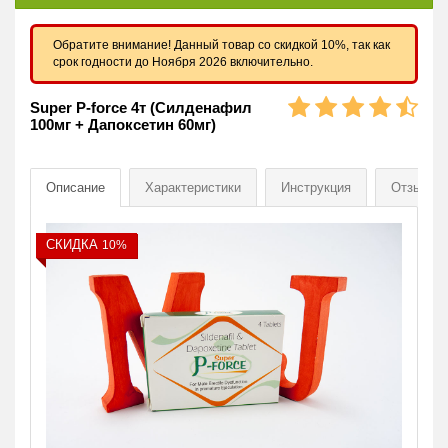
Обратите внимание! Данный товар со скидкой 10%, так как
срок годности до Ноября 2026 включительно.
Super P-force 4т (Силденафил
100мг + Дапоксетин 60мг)
Описание
Характеристики
Инструкция
Отзывы
[
СКИДКА
10%