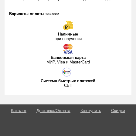
Почечная и/или печеночная недостаточность.
Тяжелая анемия.
Варианты оплаты заказа:
Деформация пениса.
Юношеский и старческий возраст (до 18 и после 65-70
лет).
Наличные
при получении
Внимание!
Магазин Мистер Джой
предупреждает –
женщинам данный препарат принимать запрещено! Для
слабого пола существуют свои специальные препараты!
Банковская карта
МИР, Visa и MasterCard
Побочные действия
Передозировка и не соблюдение инструкции приводят к
развитию негативных результатов (мигрень/головокружение,
Система быстрых платежей
понос, приливы жара и т.д.)
СБП
Передозировка
Рекомендованные дозы крайне редко приводят к признакам
передозировки.
Каталог
Доставка/Оплата
Как купить
Скидки
О потенции
Взаимодействие с другими веществами
Крепкий алкоголь и любые виды лечения – это
несовместимые вещи! Не рискуйте своим здоровьем.