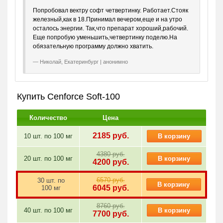
Попробовал вектру софт четвертинку. Работает.Стояк
Препарат
. Благодаря удобству
совместим с алкоголем
железный,как в 18.Принимал вечером,еще и на утро
использования, его берут в командировки, на вечеринки
осталось энергии. Так,что препарат хороший,рабочий.
или застолья запасливые и предусмотрительные
Еще попробую уменьшить,четвертинку поделю.На
мужчины. Так, на всякий случай.
обязательную программу должно хватить.
Хотите уверенности в любой ситуации? Попробуйте
Николай, Екатеринбург | анонимно
Силденафил-софт! Выберите желаемое количество
таблеток и нажмите кнопку «В корзину».
Купить Cenforce Soft-100
Количество
Цена
2185
руб.
10 шт. по
100 мг
В корзину
4380 руб.
20 шт. по
100 мг
В корзину
4200
руб.
6570 руб.
30 шт. по
В корзину
6045
руб.
100 мг
8760 руб.
40 шт. по
100 мг
В корзину
7700
руб.