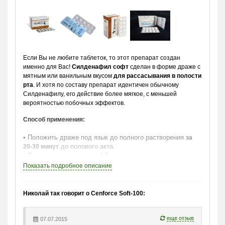
Если Вы не любите таблеток, то этот препарат создан
именно для Вас!
Силденафил софт
сделан в форме драже с
мятным или ванильным вкусом
для рассасывания в полости
рта
. И хотя по составу препарат идентичен обычному
Силденафилу, его действие более мягкое, с меньшей
вероятностью побочных эффектов.
Способ применения:
• Положить драже под язык до полного растворения
за
до полового акта.
20-30 минут
• Рекомендуемая доза – 1/2 драже.
• Максимальная суточная доза – одно драже.
Показать
подробное описание
• Время действия препарата:
4-5 часов.
Допускается алкоголь в небольших количествах.
Николай так говорит о Cenforce Soft-100:
Подробное описание препарата и противопоказания к
применению читайте
.
еще отзыв
здесь
07.07.2015