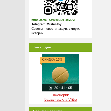
https://t.me/+aJNVc6CD9_czMDVi
Telegram MisterJoy
Советы, новости, акции, скидки,
истории.
Товар дня
СКИДКА
10
%
20
:
41
:
05
Дженерик
Варденафила Vilitra