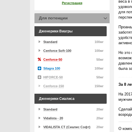
веса в
Регистрация
удовол
для по
перспе
Для потенции
Проана
Дженерики Виагры
заботят
удобст
Standard
100мг
активно
Cenforce Soft-100
100мг
Но это 
возмож
Cenforce-50
50мг
давлени
была з
Silagra 100
100мг
HIFORCE-50
50мг
За 8 л
Cenforce-150
150мг
На 201
Дженерики Сиалиса
мужчин
Сделай
Standard
20мг
возрод
Vidalista - 20
20мг
VIDALISTA CT (Сиалис Софт)
20мг
О комп