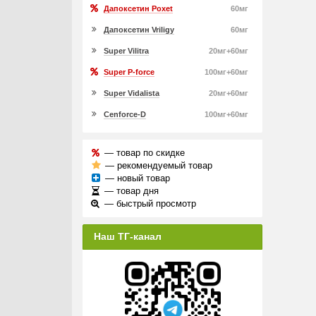
Дапоксетин Poxet
60мг
Дапоксетин Vriligy
60мг
Super Vilitra
20мг+60мг
Super P-force
100мг+60мг
Super Vidalista
20мг+60мг
Cenforce-D
100мг+60мг
— товар по скидке
— рекомендуемый товар
— новый товар
— товар дня
— быстрый просмотр
Наш ТГ-канал