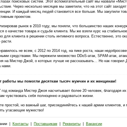
 глазах поисковых систем. Этот вспомогательный сайт мы назвали «Мист
ьствие. Через несколько месяцев мы заметили, что на этот сайт заходя
тенции. И каждый месяц людей становится все больше. Мы закупили тов
ктивным проектом.
лизировав рынок в 2010 году, мы поняли, что большинство наших конкур
ся о качестве товара и судьбе клиента. Мы же взяли курс на стабильно
во для клиента в решении столь интимного вопроса. Естественно, это о
 расти.
нравилось не всем, с 2012 по 2014 год, на пике роста, наши недобросо
ными средствами. Мы пережили множество DDoS-атак, SPAM-атак, атаки
я на Мистер Джой, о которых лучше не рассказывать… Но как говорил Да
а нами.
ет работы мы помогли десяткам тысяч мужчин и их женщинам!
7 год команда Мистер Джоя насчитывает более 20 человек, благодаря их
ам чувствовать себя полноценно и радоваться жизни.
те простой, но важный шаг, присоединяйтесь к нашей армии клиентов, и
ить угасающее мужество!
ании
|
Контакты
|
Поставщикам
|
Реквизиты
|
Вакансии