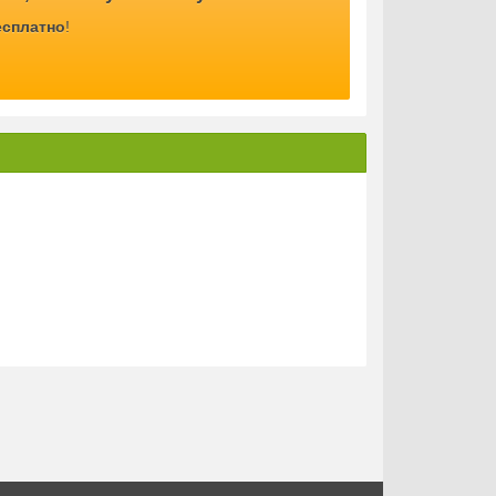
есплатно
!