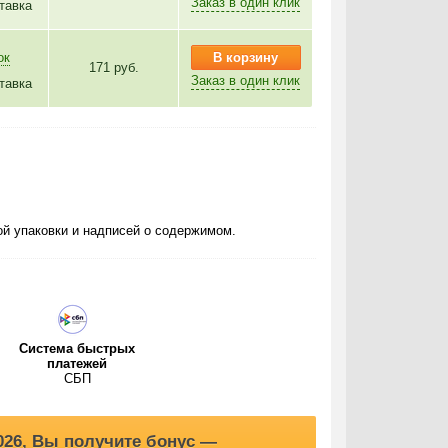
Заказ в один клик
тавка
ок
В корзину
171 руб.
Заказ в один клик
тавка
й упаковки и надписей о содержимом.
Система быстрых
платежей
СБП
2026, Вы получите бонус —