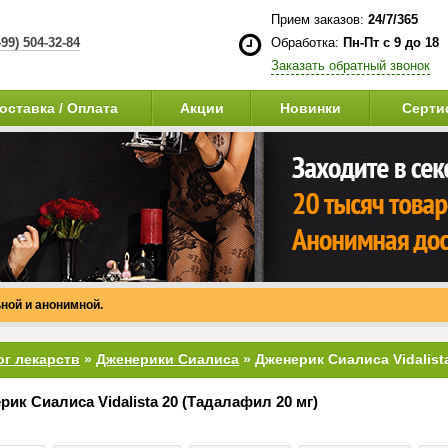
Прием заказов:
24/7/365
499) 504-32-84
Обработка:
Пн-Пт с 9 до 18
Заказать обратный звонок
оставка / Оплата
Акции
Новинки
Серти
ной и анонимной.
ог лекарств
»
Дженерики Сиалиса
» Дженерик Сиалиса Vidalist
рик Сиалиса Vidalista 20 (Тадалафил 20 мг)