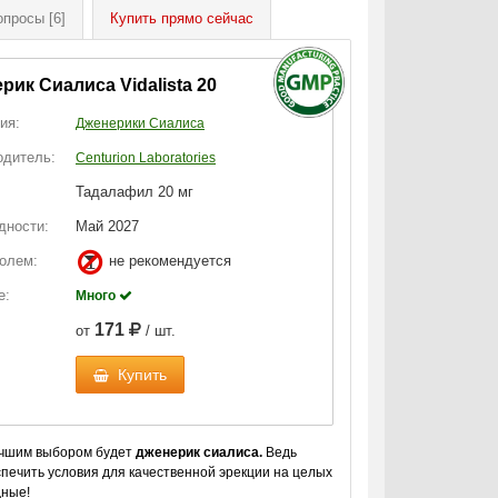
опросы
[6]
Купить
прямо сейчас
рик Сиалиса Vidalista 20
ия:
Дженерики Сиалиса
одитель:
Centurion Laboratories
Тадалафил 20 мг
дности:
Май 2027
голем:
не рекомендуется
е:
Много
171
от
/ шт.
Купить
учшим выбором будет
дженерик сиалиса.
Ведь
печить условия для качественной эрекции на целых
дные!