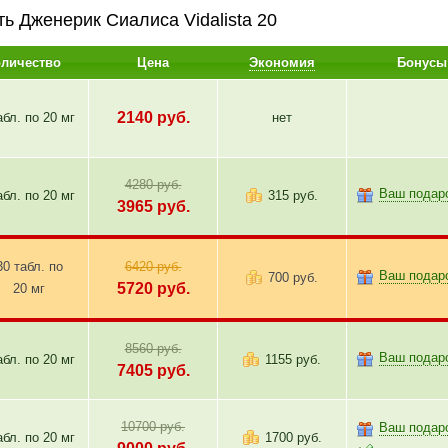
ть Дженерик Сиалиса Vidalista 20
оличество
Цена
Экономия
Бонусы
2140
руб.
абл. по
20 мг
нет
4280 руб.
Ваш подар
абл. по
20 мг
315 руб.
3965
руб.
30 табл. по
6420 руб.
Ваш подар
700 руб.
5720
руб.
20 мг
8560 руб.
Ваш подар
абл. по
20 мг
1155 руб.
7405
руб.
10700 руб.
Ваш подар
абл. по
20 мг
1700 руб.