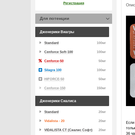
Регистрация
Опис
Для потенции
Дженерики Виагры
Standard
100мг
Cenforce Soft-100
100мг
Cenforce-50
50мг
Silagra 100
100мг
HIFORCE-50
50мг
Cenforce-150
150мг
Дженерики Сиалиса
Standard
20мг
Vidalista - 20
20мг
Если
толь
VIDALISTA CT (Сиалис Софт)
20мг
36 ч