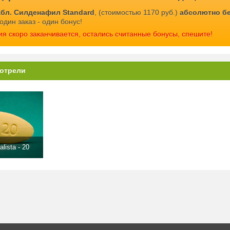
абл. Силденафил Standard
, (стоимостью 1170 руб.)
абсолютно б
один заказ - один бонус!
ия скоро заканчивается, остались считанные бонусы, спешите!
отрели
alista - 20