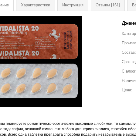
ание
Характеристики
Инструкция
Отзывы
[161]
В
Джене
Категор
Произв
Состав:
Срок го
С алко
Наличи
Цена:
 вы планируете романтическо-эротические выходные с любимой, то самым л
ко тадалафил, основной компонент любого дженерика сиалиса, способен обес
асов. Всего одна таблетка препарата способна подарить незабываемые выхо