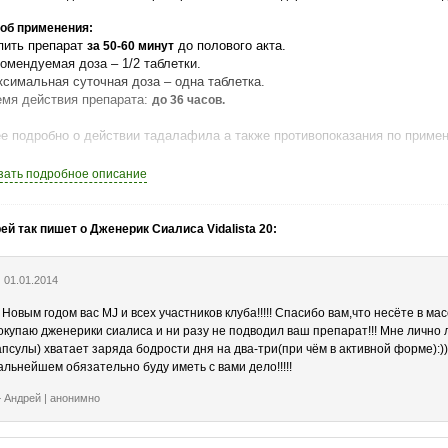
об применения:
пить препарат
до полового акта.
за 50-60 минут
комендуемая доза – 1/2 таблетки.
ксимальная суточная доза – одна таблетка.
емя действия препарата:
до 36 часов.
е подробно о действии тадалафила а также противопоказания по прим
вствуйте мощный эффект сиалиса, самого любимого препарата наших кл
зать
подробное описание
жмите кнопку «Купить».
р покупателей 2012-2014гг!
ей так пишет о Дженерик Сиалиса Vidalista 20:
01.01.2014
 Новым годом вас MJ и всех участников клуба!!!!! Спасибо вам,что несёте в ма
окупаю дженерики сиалиса и ни разу не подводил ваш препарат!!! Мне лично
апсулы) хватает заряда бодрости дня на два-три(при чём в активной форме):))
альнейшем обязательно буду иметь с вами дело!!!!!
Андрей | анонимно