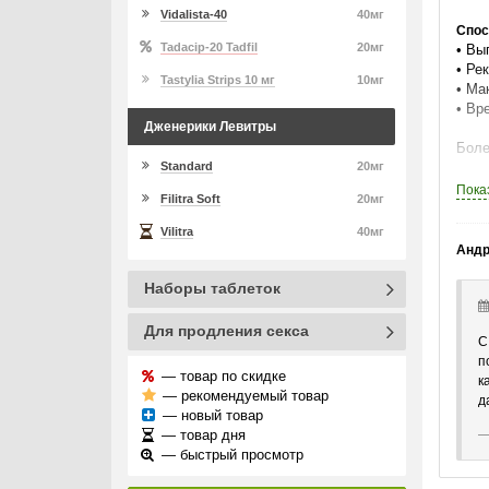
Vidalista-40
40мг
Спос
Tadacip-20 Tadfil
20мг
• Вы
• Ре
Tastylia Strips 10 мг
10мг
• Ма
• Вр
Дженерики Левитры
Боле
Standard
20мг
Почу
Пока
Filitra Soft
20мг
и на
Vilitra
40мг
Выбо
Андр
Наборы таблеток
Для продления секса
С
п
— товар по скидке
к
— рекомендуемый товар
д
— новый товар
— товар дня
— быстрый просмотр