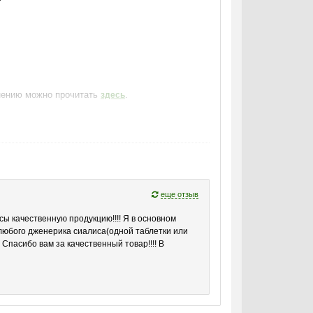
енению можно прочитать
.
здесь
иентов! Выберите нужное количество таблеток,
еще отзыв
ссы качественную продукцию!!!! Я в основном
 любого дженерика сиалиса(одной таблетки или
 Спасибо вам за качественный товар!!!! В