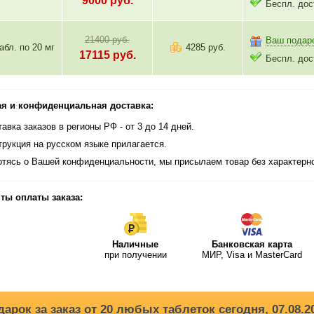
9000
руб.
Беспл. дос
21400 руб.
Ваш подар
табл. по
20 мг
4285 руб.
17115
руб.
Беспл. дос
я и конфиденциальная доставка:
авка заказов в регионы РФ - от 3 до 14 дней.
трукция на русском языке прилагается.
отясь о Вашей конфиденциальности, мы присылаем товар без характерно
ты оплаты заказа:
Наличные
Банковская карта
при получении
МИР, Visa и MasterCard
дарок за заказ от 20 любых таблеток сегодня, 07.08.