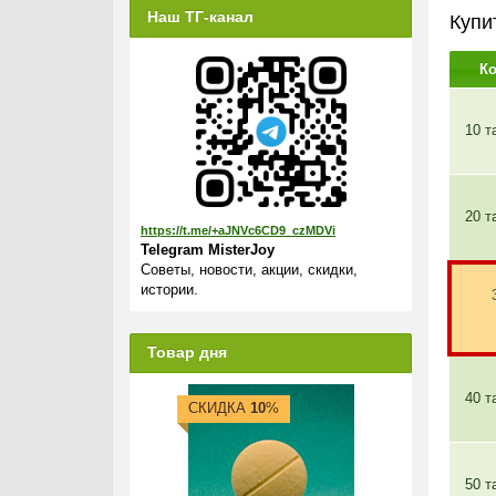
Наш ТГ-канал
Купи
К
10 т
20 т
https://t.me/+aJNVc6CD9_czMDVi
Telegram MisterJoy
Советы, новости, акции, скидки,
истории.
Товар дня
40 т
СКИДКА
10
%
50 т