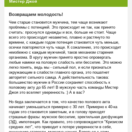
Мистер Джой
Возвращаем молодость!
Чем старше становится мужчина, тем чаще возникают
проблемы с потенцией. Это происходит не так, как принято
считать: проснулся однажды и все, больше не стоит. Чаще
всего это происходит незаметно, плавно и растянуто по
времени, с каждым годом потенция становится чуть меньше,
осечки повторяются чуть чаще. К сожалению, это происходит
неизбежно с каждым мужчиной, таков механизм старения
организма. В кругу мужчин принято яростно опровергать
любые намеки на половую слабость или бессилие. Это можно
легко понять, ведь мы - сильный пол, и если признаться
окружающим в слабости главного органа, это пошатнет
авторитет сильного самца. А действительность такова:
большинство мужчин в России сохраняет способность к
половому акту до 65 лет! В мужскую часть команды Мистер
Джоя это вселяет уверенность :) А в вас?
Но беда заключается в том, что качество полового акта
начинает уменьшаться примерно с 30 лет. Примерно к 40-ка
годам это становится заметным, и в голову приходят
страшные фразы: мужское бессилие, эректильная дисфункция
(ЭД), импотенция. Как правило, это сопровождается "Кризисом
средних лет", что приводит к потере уверенности в себе,
ощущению старости, мужчина чахнет. Бороться с этим