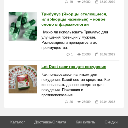
49
23082
18.02.2019
Трибулус (Якорцы стелющиеся,
или Якорцы наземные) – новое
слово в фармакологии
Нужно ли использовать Трибулус для
улучшения потенции у мужчин.
Разновидности препаратов и их
преимущества.
1
23098
18.02.2019
Let Duet напиток для похудения
Как пользоваться напитком для
похудения. Какой состав средства. Как
использовать данное средство для
похудения. Показания и
противопоказания.
26
23989
19.04.2018
Каталог
Доставка/Оплата
Как купить
Скидки