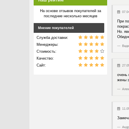
Наш рейтинг
На основе отзывов покупателей за
07.0
последние несколько месяцев
При по
покрас
Мнение покупателей
Но. яв
Обидно
Служба доставки:
Менеджеры:
Вади
Стоимость:
Качество:
Сайт:
27.0
очень 
жены э
Алек
11.0
Замеча
Андр