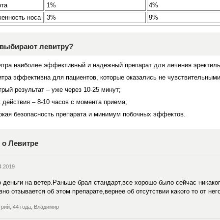
ота
1%
4%
енность носа
3%
9%
 выбирают левитру?
итра наиболее эффективный и надежный препарат для лечения эректил
итра эффективна для пациентов, которые оказались не чувствительными
рый результат – уже через 10-25 минут;
 действия – 8-10 часов с момента приема;
окая безопасность препарата и минимум побочных эффектов.
о Левитре
4.2019
 деньги на ветер.Раньше брал стандарт,все хорошо было сейчас никаког
вно отзывается об этом препарате,вернее об отсутствии какого то от не
рий, 44 года, Владимир