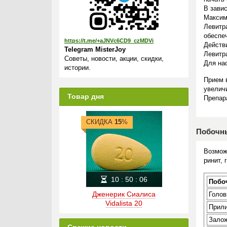
В завис
Максим
Левитр
обеспе
https://t.me/+aJNVc6CD9_czMDVi
Действ
Telegram MisterJoy
Левитр
Советы, новости, акции, скидки,
Для на
истории.
Прием 
увеличи
Товар дня
Препар
СКИДКА
15
%
Побочн
Возмож
ринит,
10
:
50
:
06
Побо
Дженерик Сиалиса
Голов
Vidalista 20
Прили
Залож