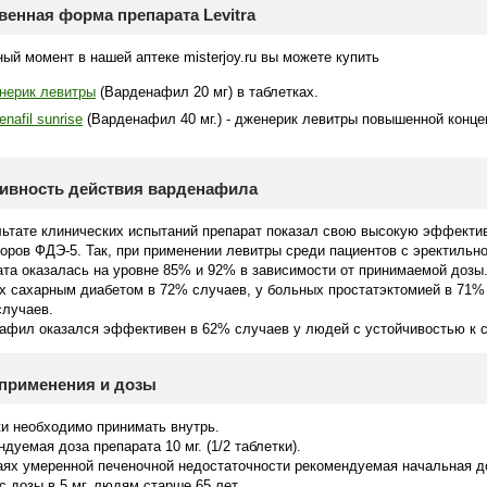
венная форма препарата Levitra
ый момент в нашей аптеке misterjoy.ru вы можете купить
нерик левитры
(Варденафил 20 мг) в таблетках.
enafil sunrise
(Варденафил 40 мг.) - дженерик левитры повышенной конце
ивность действия варденафила
льтате клинических испытаний препарат показал свою высокую эффекти
торов ФДЭ-5. Так, при применении левитры среди пациентов с эректиль
ата оказалась на уровне 85% и 92% в зависимости от принимаемой дозы
х сахарным диабетом в 72% случаев, у больных простатэктомией в 71%
случаев.
афил оказался эффективен в 62% случаев у людей с устойчивостью к с
применения и дозы
ки необходимо принимать внутрь.
дуемая доза препарата 10 мг. (1/2 таблетки).
ях умеренной печеночной недостаточности рекомендуемая начальная доза 
с дозы в 5 мг. людям старше 65 лет.