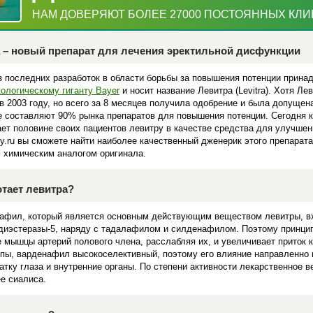
НАМ ДОВЕРЯЮТ БОЛЕЕ 27000 ПОСТОЯННЫХ КЛ
 – новый препарат для лечения эректильной дисфункции
з последних разработок в области борьбы за повышения потенции прина
ологическому гиганту Bayer
и носит название Левитра (Levitra). Хотя Ле
в 2003 году, но всего за 8 месяцев получила одобрение и была допущена
е составляют 90% рынка препаратов для повышения потенции. Сегодня 
ает половине своих пациентов левитру в качестве средства для улучшен
oy.ru вы сможете найти наиболее качественный дженерик этого препарата
 химическим аналогом оригинала.
отает левитра?
афил, который является основным действующим веществом левитры, вхо
иэстеразы-5, наряду с тадалафилом и силденафилом. Поэтому принцип 
 мышцы артерий полового члена, расслабляя их, и увеличивает приток к
ппы, варденафил высокоселективный, поэтому его влияние направленно и
атку глаза и внутренние органы. По степени активности лекарственное ве
ее сиалиса.