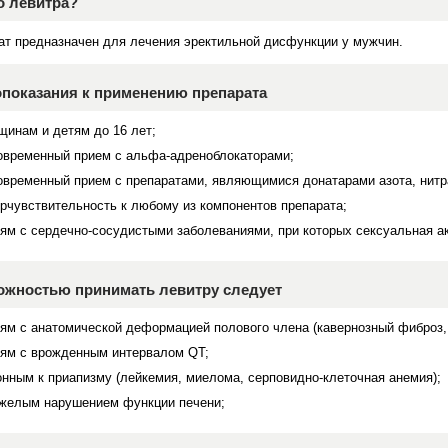
о левитра?
ат предназначен для лечения эректильной дисфункции у мужчин.
показания к применению препарата
щинам и детям до 16 лет;
овременный прием с альфа-адреноблокаторами;
овременный прием с препаратами, являющимися донатарами азота, нитр
ерчувствительность к любому из компонентов препарата;
ям с сердечно-сосудистыми заболеваниями, при которых сексуальная ак
ожностью принимать левитру следует
ям с анатомической деформацией полового члена (кавернозный фиброз, 
ям с врожденным интервалом QT;
онным к приапизму (лейкемия, миелома, серповидно-клеточная анемия);
яжелым нарушением функции печени;