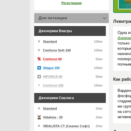
Регистрация
Для потенции
Левитра
Дженерики Виагры
Одна и
фармак
Standard
100мг
только 
которы
Cenforce Soft-100
100мг
назнач
misterj
Cenforce-50
50мг
полным
Silagra 100
100мг
HIFORCE-50
50мг
Как раб
Cenforce-150
150мг
Варден
фосфод
Дженерики Сиалиса
гладкие
же гру
Standard
20мг
на сетч
активн
Vidalista - 20
20мг
VIDALISTA CT (Сиалис Софт)
20мг