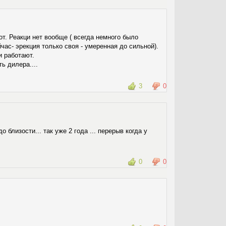
от. Реакци нет вообще ( всегда немного было
час- эрекция только своя - умеренная до сильной).
и работают.
ь дилера....
3
0
 близости... так уже 2 года ... перерыв когда у
0
0