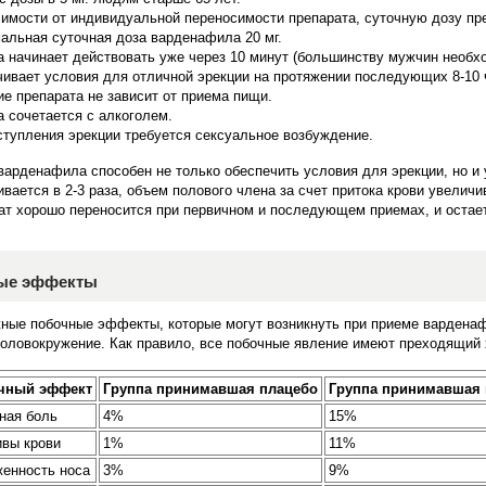
имости от индивидуальной переносимости препарата, суточную дозу преп
альная суточная доза варденафила 20 мг.
а начинает действовать уже через 10 минут (большинству мужчин необх
чивает условия для отличной эрекции на протяжении последующих 8-10 
ие препарата не зависит от приема пищи.
а сочетается с алкоголем.
ступления эрекции требуется сексуальное возбуждение.
варденафила способен не только обеспечить условия для эрекции, но и 
вается в 2-3 раза, объем полового члена за счет притока крови увеличи
ат хорошо переносится при первичном и последующем приемах, и оста
ые эффекты
ные побочные эффекты, которые могут возникнуть при приеме варденафи
 головокружение. Как правило, все побочные явление имеют преходящий 
чный эффект
Группа принимавшая плацебо
Группа принимавшая
ная боль
4%
15%
вы крови
1%
11%
енность носа
3%
9%