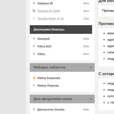
Для ког
Vidalista-40
40мг
Препар
Tadacip-20 Tadfil
20мг
Tastylia Strips 10 мг
10мг
Противо
Дженерики Левитры
жен
Standard
20мг
одн
одн
Filitra Soft
20мг
гип
Vilitra
40мг
люд
Наборы таблеток
С остор
Набор Казанова
люд
Набор Ловелас
люд
скл
Для продления секса
с т
Дапоксетин Duratia
60мг