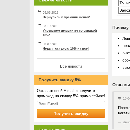
Свежие новости
Тошн
Залож
05.05.2022
Вернулись к прежним ценам!
08.10.2019
Почему
Укрепляем иммунитет со скидкой
10%!
Лев
05.09.2019
лев
Неделя скидкок: 10% на все!
быст
срок
Все новости
выс
Получить скидку 5%
Отзывы 
Оставьте свой E-mail и получите
промокод на скидку 5% прямо сейчас!
15.0
Просто
негати
Дмит