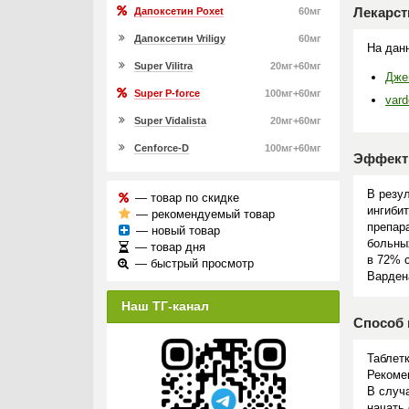
Лекарст
Дапоксетин Poxet
60мг
Дапоксетин Vriligy
60мг
На данн
Super Vilitra
20мг+60мг
Дже
Super P-force
100мг+60мг
vard
Super Vidalista
20мг+60мг
Cenforce-D
100мг+60мг
Эффект
В резу
— товар по скидке
ингиби
— рекомендуемый товар
препар
— новый товар
больны
— товар дня
в 72% 
— быстрый просмотр
Варден
Наш ТГ-канал
Способ 
Таблет
Рекомен
В случа
начать 