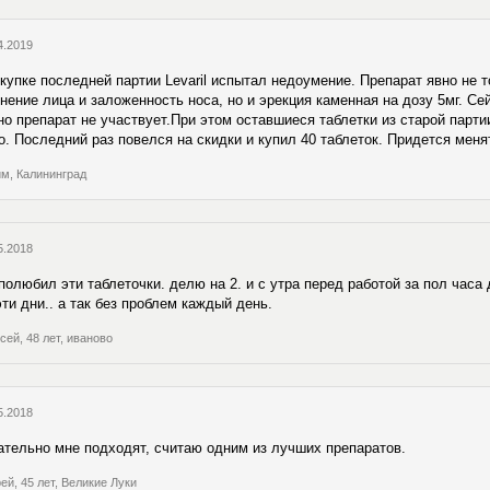
4.2019
купке последней партии Levaril испытал недоумение. Препарат явно не т
нение лица и заложенность носа, но и эрекция каменная на дозу 5мг. Сей
но препарат не участвует.При этом оставшиеся таблетки из старой парти
. Последний раз повелся на скидки и купил 40 таблеток. Придется менят
м, Калининград
5.2018
полюбил эти таблеточки. делю на 2. и с утра перед работой за пол часа до
ти дни.. а так без проблем каждый день.
сей, 48 лет, иваново
5.2018
тельно мне подходят, считаю одним из лучших препаратов.
ей, 45 лет, Великие Луки