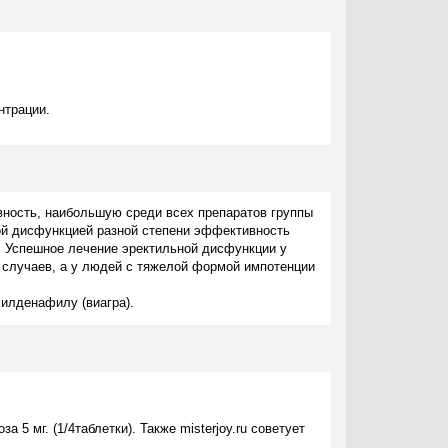
нтрации.
вность, наибольшую среди всех препаратов группы
ной дисфункцией разной степени эффективность
. Успешное лечение эректильной дисфункции у
 случаев, а у людей с тяжелой формой импотенции
илденафилу (виагра).
5 мг. (1/4таблетки). Также misterjoy.ru советует