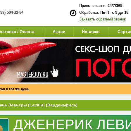
Прием заказов:
24/7/365
499) 504-32-84
Обработка:
Пн-Пт с 9 до 18
Заказать обратный звонок
оставка / Оплата
Акции
Новинки
Серти
ан в тот же день.
ние Левитры (Levitra) (Варденафила)
ДЖЕНЕРИК ЛЕВ