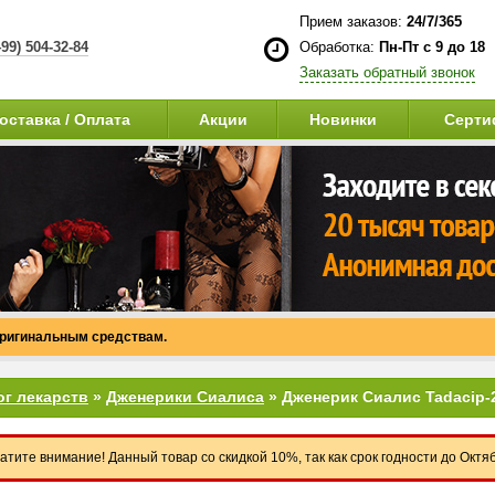
Прием заказов:
24/7/365
499) 504-32-84
Обработка:
Пн-Пт с 9 до 18
Заказать обратный звонок
оставка / Оплата
Акции
Новинки
Серти
оригинальным средствам.
ог лекарств
»
Дженерики Сиалиса
» Дженерик Сиалис Tadacip-
атите внимание! Данный товар со скидкой 10%, так как срок годности до Октя