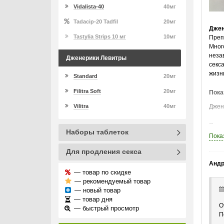
Vidalista-40
40мг
Tadacip-20 Tadfil
20мг
Джен
Tastylia Strips 10 мг
10мг
Преп
Мног
неза
Дженерики Левитры
секс
жизн
Standard
20мг
Filitra Soft
20мг
Пока
Vilitra
40мг
Джен
Прин
Наборы таблеток
Пока
Благ
прот
Для продления секса
Андр
Особ
— товар по скидке
— рекомендуемый товар
Э
— новый товар
Э
— товар дня
Э
О
— быстрый просмотр
П
Всас