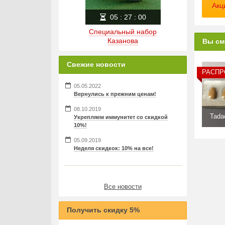
Не н
Акц
05
:
27
:
00
Побо
Специальный набор
Голов
Казанова
Вы см
Пере
Свежие новости
Табл
РАСП
05.05.2022
Взаи
Вернулись к прежним ценам!
Преп
08.10.2019
это к
Tadac
Укрепляем иммунитет со скидкой
10%!
Особ
05.09.2019
Огро
Неделя скидкок: 10% на все!
проб
Мист
пита
Все новости
Врач
помо
Получить скидку 5%
Зака
обсл