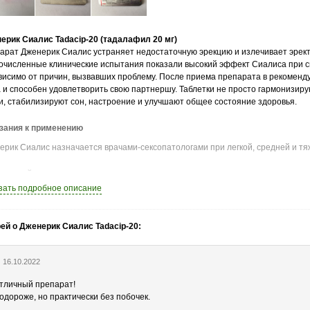
ерик Сиалис Tadacip-20 (тадалафил 20 мг)
арат Дженерик Сиалис устраняет недостаточную эрекцию и излечивает эрек
очисленные клинические испытания показали высокий эффект Сиалиса при с
висимо от причин, вызвавших проблему. После приема препарата в рекоменд
а и способен удовлетворить свою партнершу. Таблетки не просто гармонизир
и, стабилизируют сон, настроение и улучшают общее состояние здоровья.
зания к применению
ерик Сиалис назначается врачами-сексопатологами при легкой, средней и т
цип действия
зать
подробное описание
одаря активному компоненту препарата (тадалафил) мужчина способен совер
яжении 36 часов. Механизм действия Сиалиса идентичен популярной Виагре,
ей о Дженерик Сиалис Tadacip-20:
енности действия:
рекция наступает через 30-40 минут после приема одной дозы препарата.
16.10.2022
ффект – до 36 часов.
рекция не может возникнуть спонтанно (без желания мужчины), его возбужде
тличный препарат!
одороже, но практически без побочек.
ывание действующего вещества в кровь происходит очень быстро, и уже чере