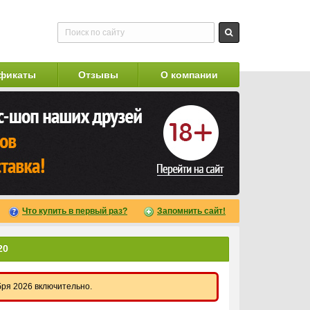
фикаты
Отзывы
О компании
Что купить в первый раз?
Запомнить сайт!
20
бря 2026 включительно.