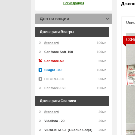
Джене
Регистрация
Для потенции
Опис
Дженерики Виагры
СКИ
Standard
100мг
Cenforce Soft-100
100мг
Cenforce-50
50мг
Silagra 100
100мг
HIFORCE-50
50мг
Cenforce-150
150мг
Дженерики Сиалиса
Standard
20мг
Vidalista - 20
20мг
VIDALISTA CT (Сиалис Софт)
20мг