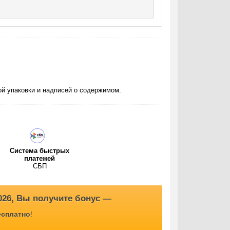
мощная и продолжительная эрекция.
г один раз в сутки (количество не превышать!)
й упаковки и надписей о содержимом.
Система быстрых
платежей
СБП
2026, Вы получите бонус —
есплатно
!