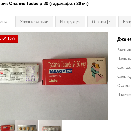
рик Сиалис Tadacip-20 (тадалафил 20 мг)
ание
Характеристики
Инструкция
Отзывы
[7]
Воп
ДКА
10%
Джене
Категор
Произв
Состав:
Срок го
С алко
Наличи