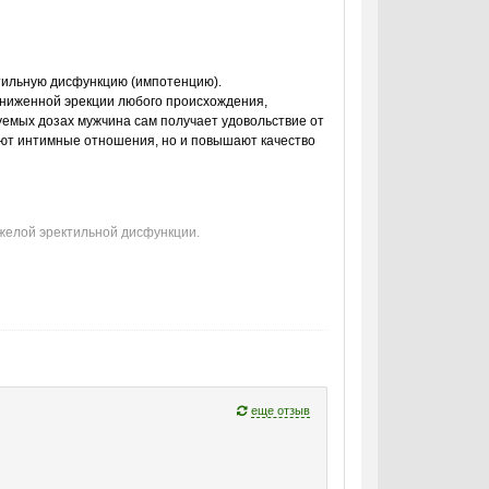
тильную дисфункцию (импотенцию).
ниженной эрекции любого происхождения,
уемых дозах мужчина сам получает удовольствие от
уют интимные отношения, но и повышают качество
яжелой эректильной дисфункции.
шить несколько полноценных половых актов на
 однако Сиалис действует дольше по времени.
еще отзыв
ния и наличия сексуального партнера рядом.
з десять минут происходит расслабление гладких