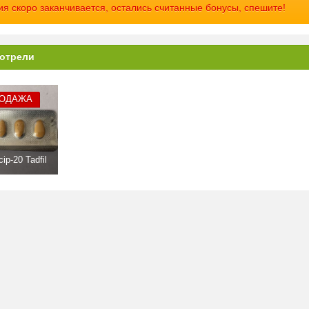
азначают препарат несовершеннолетним.
ия скоро заканчивается, остались считанные бонусы, спешите!
чные действия
ные боли, чувство жара в лице, головокружение, боль в пояснице (очень редко
отрели
дозировка
етки невозможно передозировать при соблюдении инструкции, 20 мг один раз в
РОДАЖА
модействие с другими веществами
арат совместим с алкоголем. Однако не рекомендуется принимать таблетки в
асается крепких напитков.
ip-20 Tadfil
ые примечания
мное количество мужчин пользуются средствами для усиления эрекции и леч
лема во всем мире, независимо от социального статуса и возраста. В послед
ер Джой
, от сниженной эрекции страдают даже молодые мужчины. Этому есть 
ние, и стрессы, и физические и эмоциональные перегрузки.
и утверждают – не стоит пускать ситуацию на самотек, а тем более, стеснять
щью Дженерика Сиалис Tadacip-20!
зать любой препарат на сайте можно, не выходя из дома. Для этого не нужны
едования и консультации. Покупать в интернет-магазине – это удобно, ведь з