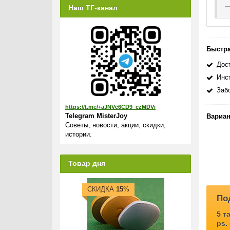
мышц
Наш ТГ-канал
Сост
Дейс
Быстра
Спос
Дост
Одна 
Инс
Запи
Заб
Дейс
https://t.me/+aJNVc6CD9_czMDVi
Telegram MisterJoy
Вариан
Посл
Советы, новости, акции, скидки,
истории.
Прот
Джен
Товар дня
и
т
СКИДКА
15
%
д
По
л
5 т
т
ps.