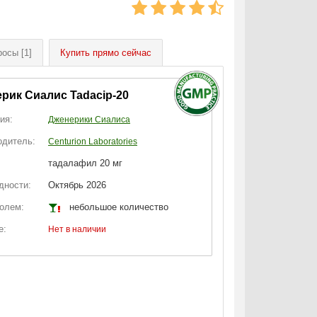
росы
[1]
Купить
прямо сейчас
рик Сиалис Tadacip-20
ия:
Дженерики Сиалиса
одитель:
Centurion Laboratories
тадалафил 20 мг
дности:
Октябрь 2026
голем:
небольшое количество
е:
Нет в наличии