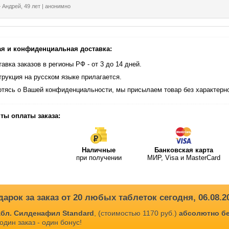
 пещеристого тела полового члена. Кровь устремляется в пенис, наступает 
Андрей, 49 лет | анонимно
ав
твующее вещество – тадалафил (20 мг в табл.)
я и конфиденциальная доставка:
обы применения и дозы
авка заказов в регионы РФ - от 3 до 14 дней.
таблетка примерно за полчаса до секса. Оптимальная доза – от 10 мг до 20 м
трукция на русском языке прилагается.
ть стаканом воды.
отясь о Вашей конфиденциальности, мы присылаем товар без характерно
твие одной дозы длится до 36 часов.
ты оплаты заказа:
е трех месяцев регулярного приема наблюдается стойкий результат.
ивопоказания
Наличные
Банковская карта
ерик Сиалис Tadacip-20 не принимают в случае:
при получении
МИР, Visa и MasterCard
ндивидуальной непереносимости;
яжелых коронарных заболеваний, включая сердечную недостаточность;
еформации полового члена;
дарок за заказ от 20 любых таблеток сегодня, 06.08.
ечения нитратами;
абл. Силденафил Standard
, (стоимостью 1170 руб.)
абсолютно б
яжелых заболеваний почек и печени.
один заказ - один бонус!