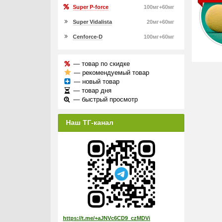
Super P-force
100мг+60мг
Super Vidalista
20мг+60мг
Cenforce-D
100мг+60мг
— товар по скидке
— рекомендуемый товар
— новый товар
— товар дня
— быстрый просмотр
Наш ТГ-канал
https://t.me/+aJNVc6CD9_czMDVi