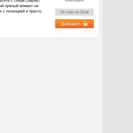
тите с собой Сиалис!
мый нужный момент на
х с потенцией и просто
20 табл. по 20 мг
Добавить