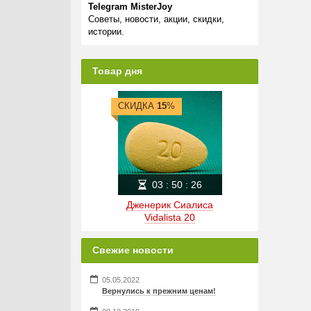
Telegram MisterJoy
Советы, новости, акции, скидки,
истории.
Товар дня
СКИДКА
15
%
03
:
50
:
26
Дженерик Сиалиса
Vidalista 20
Свежие новости
05.05.2022
Вернулись к прежним ценам!