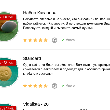
Набор Казанова
300
А
РУБ.
Покупаете впервые и не знаете, что выбрать? Специальн
набор таблеток «Казанова». В него вошли дженерики Виа
Попробуйте каждый и выберите самый лучший.
Много
Standard
422
А
РУБ.
Одна таблетка Левитры обеспечит Вам отличную эрекцию
сочетается с алкоголем и подойдет для любовного прик
клуба или застолья.
Много
Vidalista - 20
397
А
РУБ.