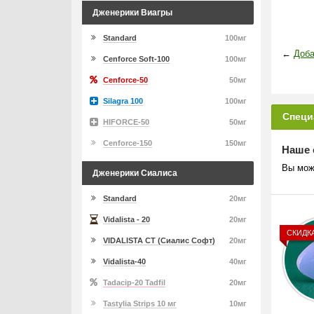
Дженерики Виагры
Standard
100мг
←
Доба
Cenforce Soft-100
100мг
Cenforce-50
50мг
Silagra 100
100мг
Специ
HIFORCE-50
50мг
Cenforce-150
150мг
Наше 
Вы мож
Дженерики Сиалиса
Standard
20мг
Vidalista - 20
20мг
СКИДК
VIDALISTA CT (Сиалис Софт)
20мг
Vidalista-40
40мг
Tadacip-20 Tadfil
20мг
Tastylia Strips 10 мг
10мг