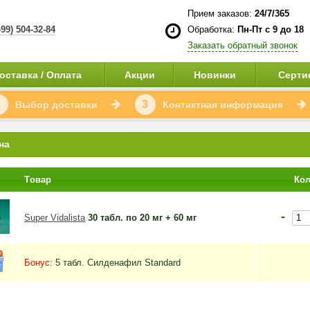
Прием заказов:
24/7/365
499) 504-32-84
Обработка:
Пн-Пт с 9 до 18
Заказать обратный звонок
оставка / Оплата
Акции
Новинки
Серти
2
3
Выбор доставки
Контактная информация
на
Tовар
Кол
-
Super Vidalista
30 табл. по 20 мг + 60 мг
Бонус:
5 табл. Силденафил Standard