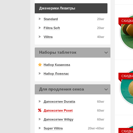
Дженерики Левитры
Standard
20мг
СКИДК
Filitra Soft
20мг
Vilitra
40мг
Наборы таблеток
Набор Казанова
Набор Ловелас
СКИДК
Для продления секса
Дапоксетин Duratia
60мг
Дапоксетин Poxet
60мг
Дапоксетин Vriligy
60мг
Super Vilitra
20мг+60мг
СКИДК