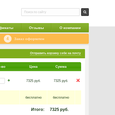
фикаты
Отзывы
О компании
4
Заказ оформлен
Отправить корзину себе на почту
-во
Цена
Сумма
+
7325
руб.
7325
руб.
бесплатно
бесплатно
Итого:
7325
руб.