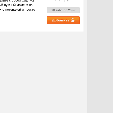
тите с собой Сиалис!
мый нужный момент на
х с потенцией и просто
20 табл. по 20 мг
Добавить