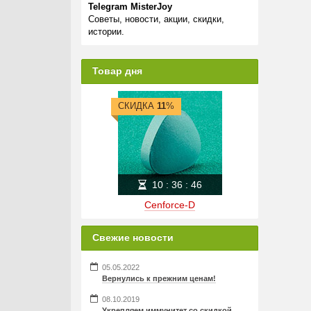
Telegram MisterJoy
Советы, новости, акции, скидки,
истории.
Товар дня
СКИДКА
11
%
10
:
36
:
46
Cenforce-D
Свежие новости
05.05.2022
Вернулись к прежним ценам!
08.10.2019
Укрепляем иммунитет со скидкой