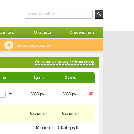
фикаты
Отзывы
О компании
4
Заказ оформлен
Отправить корзину себе на почту
-во
Цена
Сумма
+
5050
руб.
5050
руб.
бесплатно
бесплатно
Итого:
5050
руб.