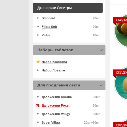
Дженерики Левитры
Standard
20мг
СКИДК
Filitra Soft
20мг
Vilitra
40мг
Наборы таблеток
Набор Казанова
Набор Ловелас
СКИДК
Для продления секса
Дапоксетин Duratia
60мг
Дапоксетин Poxet
60мг
Дапоксетин Vriligy
60мг
Super Vilitra
20мг+60мг
СКИДК