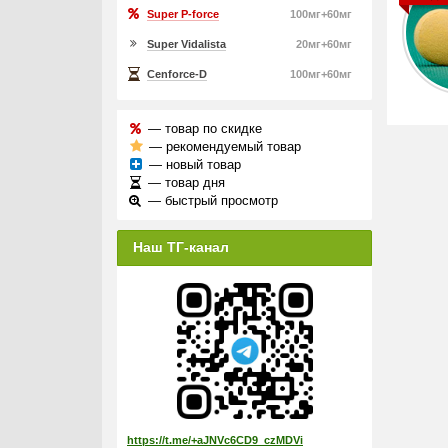
Super P-force
100мг+60мг
Super Vidalista
20мг+60мг
Cenforce-D
100мг+60мг
— товар по скидке
— рекомендуемый товар
— новый товар
— товар дня
— быстрый просмотр
Наш ТГ-канал
https://t.me/+aJNVc6CD9_czMDVi