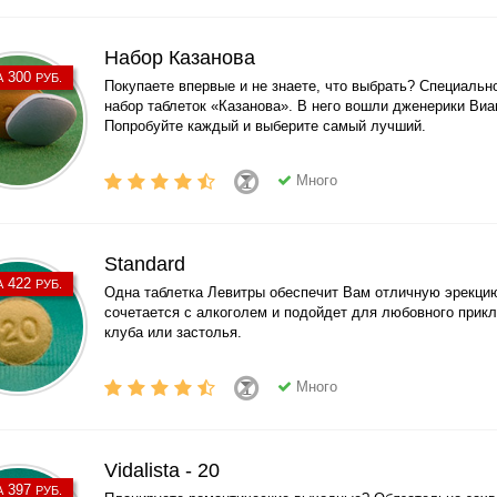
Набор Казанова
300
А
РУБ.
Покупаете впервые и не знаете, что выбрать? Специальн
набор таблеток «Казанова». В него вошли дженерики Виа
Попробуйте каждый и выберите самый лучший.
Много
Standard
422
А
РУБ.
Одна таблетка Левитры обеспечит Вам отличную эрекцию
сочетается с алкоголем и подойдет для любовного прик
клуба или застолья.
Много
Vidalista - 20
397
А
РУБ.