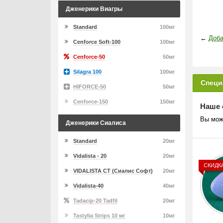
Дженерики Виагры
Standard
100мг
←
Доба
Cenforce Soft-100
100мг
Cenforce-50
50мг
Silagra 100
100мг
Специ
HIFORCE-50
50мг
Cenforce-150
150мг
Наше 
Вы мож
Дженерики Сиалиса
Standard
20мг
Vidalista - 20
20мг
СКИДК
VIDALISTA CT (Сиалис Софт)
20мг
Vidalista-40
40мг
Tadacip-20 Tadfil
20мг
Tastylia Strips 10 мг
10мг