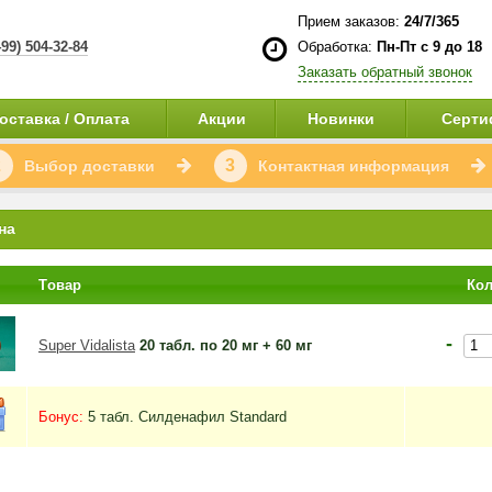
Прием заказов:
24/7/365
499) 504-32-84
Обработка:
Пн-Пт с 9 до 18
Заказать обратный звонок
оставка / Оплата
Акции
Новинки
Серти
2
3
Выбор доставки
Контактная информация
на
Tовар
Кол
-
Super Vidalista
20 табл. по 20 мг + 60 мг
Бонус:
5 табл. Силденафил Standard