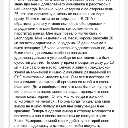
знаю про неё и долголетнего любовника и расстаюсь с
ней навсегда. Конечно была истерика с её стороны ведь
25 летнюю совместную жизнь не выкинешь за борт
сразу. Я сел в такси не оглядываясь. В США я
обратился урологу и меня полночью обследовали и
определили что моя болезнь как осложнение то
паротита(свинка). Мне ещё повезло могло быть и
бесплодие. Мне назначили на месяц курсом paroxetin 20
мг таблетки однократно. И чудо на 12 день приема я
имел женщину 1,5 часа и впервые удовлетворил её, мы
были очень довольны особенно она даже
удивлена.Дальше я уже вообще не мог кончить и был
сухостой долгий. По совету врача я сократил дозу до 10
мг и все стало на место. Сейчас я живу с гражданской
женой американкой и имею 2 любовниц разведёнкой из
СНГ значительно моложе меня. Они все в восторге от
вагинального и клиторный оргазмов со мной и я очень
счастлив. Дети сообщили мне что моя бывшая супруга
сильно запила после моего отъезда , правда что ценят
только когда теряют. Очень жалко её да и женский
алкоголизм не лечится . Но она когда то сделала свой
выбор не в мою пользу и был вне конкуренции я её
красавцу. Теперь я сделал выбор в сторону молодости и
свежести и она с своим возрастом не конкурент уже.
Закон бумеранга земной жизни действует второй совет
лечится надо сразу и длительно чтобы получать