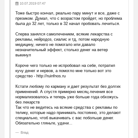
10.07.2019 07:47
Тоже быстро кончал, реально пару минут и все, даже с
презиком. Думал, что с возрастом пройдет, но проблема
была до 32 лет, только в 32 начал пробовать лечиться.
Сперва занялся самолечением, всякие лекарства с
рекламы, нейродоз, сиалис и тд, потом народную
медицину, ничего не помогало или давало
незначительный эффект, столько денег на ветер
выкинул
Короче чего только не испробовал на себе, потратил
кучу денег и нервов, а помогло мне только вот это
средство - http://ruinfnos.ru
Кстати любому по карману и дает результат без долгих
применений. А спустя примерно месяц лечения все
нормализовалось и теперь уже больше года обхожусь
без лекарств
Так что не ведитесь на всякие средства с рекламы по
телику, которые надо принимать постоянно, это делают
специально, чтоб выкачивать с вас побольше денег.
Обязательно гляньте, удачи...
Влад