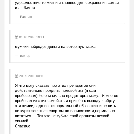
удовольствие то жизни и главное для сохранения семьи
и любимых.
Равшан
01.10.2016 18:11
мужики нейродоз деньги на ветер,пустышка.
виктор
20.09.2016 00:10
Я что могу сказать про этих препаратов они
действительно продлять половой акт (я сам
пробововал).Но они сильно вредят организму...Я многое
пробовал из этих семейств и пришёл к выводу к чёрту
эти химии,надо вести нормальный образ жизни,не пить
не курит заняться спортом по возможности,нормально
питаться. ...Так что не губите свой организм всякой
химией....
Спасибо