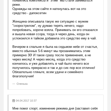
появились комплексы и "этим" мы стали заниматься
реже.
Однажды на этом сайте я наткнулась вот на это
средство - дапоксетин
Женщина описывала такую же ситуацию с мужем
"скорострелом", ну думаю терять нечего, надо
попробовать, короче взяла. Принимать он его отказался
и вышла новая ссора, тогда я через день, когда он
успокоился я тайком добавила это средство ему в чай.
Вечером в спальне я была на седьмом небе от счастья,
вместо обычных 5-6 минут мы прозанимались этим
примерно 30! И такое сразу после применения, а не
через месяц! А через месяц, когда это средство
кончилось и уже добавлять в чай было нечего все
получилось прекрасно и так и до сих пор все отлично!
Обязательно гляньте, всем удачи и семейного
благополучия!
Оленька
04.04.2017 10:37
Мне помог спорт, изменение режима дня (заставил себя