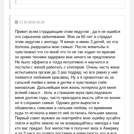
17.10.2016 22:26
Привет всем страдающим этим недугом , да я не ошибся
это серьезное заболевание. Мне за 60 лет и страдал
этим недугом с молоду. Я женат и имею 3 детей, но эта
болезнь разрушила мою семью. После женитьбы я
чувствовал что со мной что то не так ходил по врачам
но кроме техники задержки мне ничего не предложили.
Не было эффекта и тогда интуитивно я научился в
постели с женой работать с клитером. Очень часто жена
испытывала оргазм до 3 раз подряд, но все равно у неё
появился любовник красавец. Ну а я промолчал из за
сильной любви к жене и детям и чувствовал себя
виноватым. Дальнейшая моя жизнь потеряла для меня
всякий смысл , боль и страшная мука преследовали
меня долгие годы, часто приходила мысль уйти из жизни
но я сохранил семью. Однако дети выросли и
обзавелись семьями а сильная любовь со временем
куда то исчезла а вместо неё осталась большая заноза.
Первый совет мужики не повторяйте мою ошибку кусайте
локти и жуйте землю но не возвращайтесь никогда к тем
кто вас предал. Бог милостив я получил визу в Америку
и за 3 часа до отлёта поставил в известность что я все