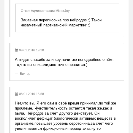
Ответ Администрации MisterJoy:
Забавная переписочка про нейродоз :) Такой
незаметный партизанский маркетинг :)
09.01.2016 19:38
Антидот,спасибо за инфу,почитаю поподробнее о нём.
То,что вы описали,мне точно нравится.)
Виктор
08.01.2016 15:58
Нет,что вы. Я его сам в своё время принимал,по той же
проблеме. Чувствительность остаётся такая же,как и
была. Нейродоз за счёт другого действует. Он
восполняет дефицит биологически активных веществ в
организме,повышает уровень серотонина,за счёт чего
увеличивается фрикционный период акта,ну то