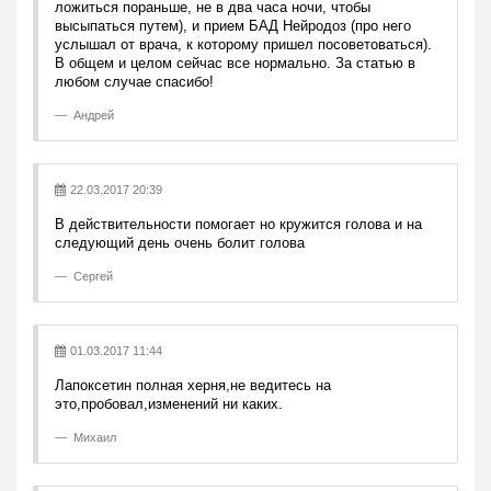
ложиться пораньше, не в два часа ночи, чтобы
высыпаться путем), и прием БАД Нейродоз (про него
услышал от врача, к которому пришел посоветоваться).
В общем и целом сейчас все нормально. За статью в
любом случае спасибо!
Андрей
22.03.2017 20:39
В действительности помогает но кружится голова и на
следующий день очень болит голова
Сергей
01.03.2017 11:44
Лапоксетин полная херня,не ведитесь на
это,пробовал,изменений ни каких.
Михаил