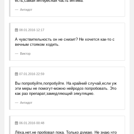
есть,самая интересная часть интима.
Антидот
08.01.2016 12:17
А чувствительность он не снизит? Не хочется как-то с
вечным стояком ходить.
Виктор
07.01.2016 22:59
Вы попробуйте,попробуйте. На крайний случай,если уж
эти меры не помогут-можно нейродоз попробовать. Это
как раз препарат,замедляющий эякуляцию.
Антидот
06.01.2016 00:48
Лёха,нет,не пробовал пока. Только думаю. Не знаю,что