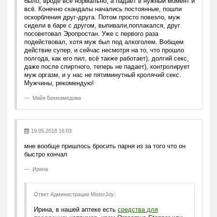
было, вроде всё нормально, а падает в нужный момент и
всё. Конечно скандалы начались постоянные, пошли
оскорбления друг-друга. Потом просто повезло, муж
сидели в баре с другом, выпивали,поплакался, друг
посоветовал Эропростан. Уже с первого раза
подействовал, хотя муж был под алкоголем. Вобщем
действие супер, и сейчас несмотря на то, что прошло
полгода, как его пил, всё также работает), долгий секс,
даже после спиртного, теперь не падает), контролирует
муж оргазм, и у нас не пятиминутный кролячий секс.
Мужчины, рекомендую!
Майя Бекмамедова
19.05.2018 16:03
мне вообще пришлось бросить парня из за того что он
быстро кончал
Ирина
Ответ Администрации MisterJoy:
Ирина, в нашей аптеке есть
средства для