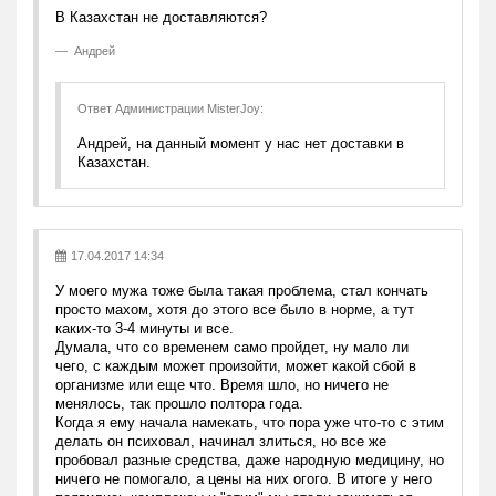
В Казахстан не доставляются?
Андрей
Ответ Администрации MisterJoy:
Андрей, на данный момент у нас нет доставки в
Казахстан.
17.04.2017 14:34
У моего мужа тоже была такая проблема, стал кончать
просто махом, хотя до этого все было в норме, а тут
каких-то 3-4 минуты и все.
Думала, что со временем само пройдет, ну мало ли
чего, с каждым может произойти, может какой сбой в
организме или еще что. Время шло, но ничего не
менялось, так прошло полтора года.
Когда я ему начала намекать, что пора уже что-то с этим
делать он психовал, начинал злиться, но все же
пробовал разные средства, даже народную медицину, но
ничего не помогало, а цены на них огого. В итоге у него