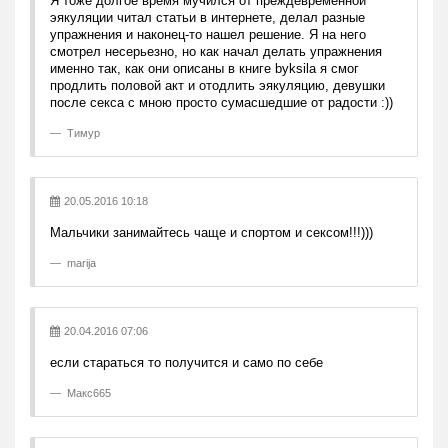
Я тоже долгое время мучился от преждевременной
эякуляции читал статьи в интернете, делал разные
упражнения и наконец-то нашел решение. Я на него
смотрел несерьезно, но как начал делать упражнения
именно так, как они описаны в книге byksila я смог
продлить половой акт и отoдлить эякуляцию, девушки
после секса с мною просто сумасшедшие от радости :))
Тимур
20.05.2016 10:18
Мальчики занимайтесь чаще и спортом и сексом!!!)))
marija
20.04.2016 07:06
если стараться то получится и само по себе
Макс665