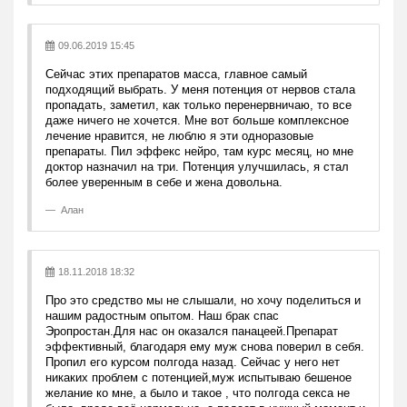
09.06.2019 15:45
Сейчас этих препаратов масса, главное самый
подходящий выбрать. У меня потенция от нервов стала
пропадать, заметил, как только перенервничаю, то все
даже ничего не хочется. Мне вот больше комплексное
лечение нравится, не люблю я эти одноразовые
препараты. Пил эффекс нейро, там курс месяц, но мне
доктор назначил на три. Потенция улучшилась, я стал
более уверенным в себе и жена довольна.
Алан
18.11.2018 18:32
Про это средство мы не слышали, но хочу поделиться и
нашим радостным опытом. Наш брак спас
Эропростан.Для нас он оказался панацеей.Препарат
эффективный, благодаря ему муж снова поверил в себя.
Пропил его курсом полгода назад. Сейчас у него нет
никаких проблем с потенцией,муж испытываю бешеное
желание ко мне, а было и такое , что полгода секса не