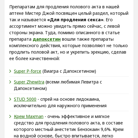
Препаратам для продления полового акта в нашей
аптеке Мистер Джой посвящен целый раздел, который
так и называется
«Для продления секса»
. Его
ассортимент можно увидеть прямо сейчас, с левой
стороны экрана. Туда, помимо описанного в статье
препарата
дапоксетин
вошли также препараты
комплексного действия, которые позволяют не только
продлить половой акт, но и укрепить эрекцию, сделав
ее более качественной:
Super P-force
(Виагра с Дапоксетином)
Super Zhewitra
(всеми любимая Левитра с
Дапоксетином)
STUD 5000
- спрей на основе лидокаина,
исключительно для наружного применения
Крем Maxman
- очень эффективное и мягкое
средство для продления полового акта, в составе
которого местный анестетик Бензокаин 9,6%. Крем
на водной основе, быстро впитывается, легко