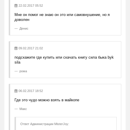
22.02.2017 05:52
Мне он помог не знаю он это или самовнушение, но я
доволен
Денис
09.02.2017 21:02
подскажите где купить или скачать книгу сила быка byk
sila
рома
06.02.2017 18:52
Где это чудо можно взять в майкопе
Макс
Ответ Администрации MisterJoy: