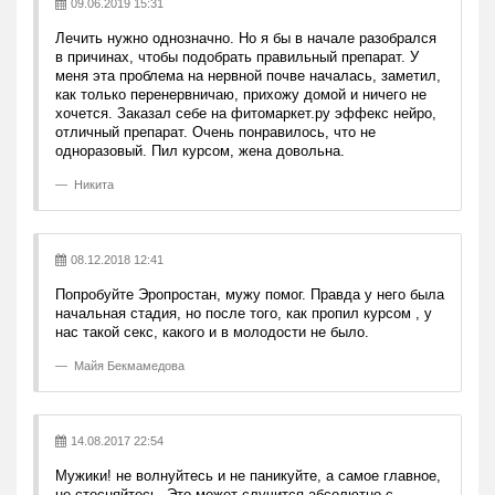
09.06.2019 15:31
Лечить нужно однозначно. Но я бы в начале разобрался
в причинах, чтобы подобрать правильный препарат. У
меня эта проблема на нервной почве началась, заметил,
как только перенервничаю, прихожу домой и ничего не
хочется. Заказал себе на фитомаркет.ру эффекс нейро,
отличный препарат. Очень понравилось, что не
одноразовый. Пил курсом, жена довольна.
Никита
08.12.2018 12:41
Попробуйте Эропростан, мужу помог. Правда у него была
начальная стадия, но после того, как пропил курсом , у
нас такой секс, какого и в молодости не было.
Майя Бекмамедова
14.08.2017 22:54
Мужики! не волнуйтесь и не паникуйте, а самое главное,
не стесняйтесь. Это может случится абсолютно с