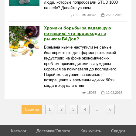
люди, которые попробовали STUD 1000
на себе? Давайте узнаем.
5
30378
26.02.2016
Хроники борьбы за падающую
потенцию: что происходит с
рынком БАДов?
Времена нынче наступили не самые
благоприятные для фармацевтической
индустрии: на фоне экономических
проблем производители вынуждены
бороться за покупателя до последнего.
Порой же ситуация напоминает
возвращения к временам «диких 90х»,
когда в ход шли отню
15075
12.02.2016
Свежие
1
2
3
4
...
6
Каталог
Доставка/Оплата
Как купить
Скидки