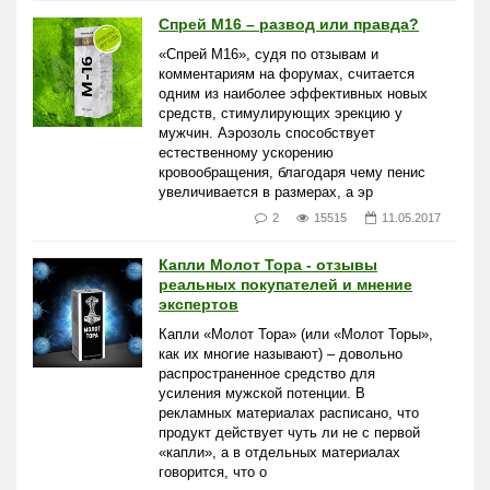
Спрей М16 – развод или правда?
«Спрей М16», судя по отзывам и
комментариям на форумах, считается
одним из наиболее эффективных новых
средств, стимулирующих эрекцию у
мужчин. Аэрозоль способствует
естественному ускорению
кровообращения, благодаря чему пенис
увеличивается в размерах, а эр
2
15515
11.05.2017
Капли Молот Тора - отзывы
реальных покупателей и мнение
экспертов
Капли «Молот Тора» (или «Молот Торы»,
как их многие называют) – довольно
распространенное средство для
усиления мужской потенции. В
рекламных материалах расписано, что
продукт действует чуть ли не с первой
«капли», а в отдельных материалах
говорится, что о