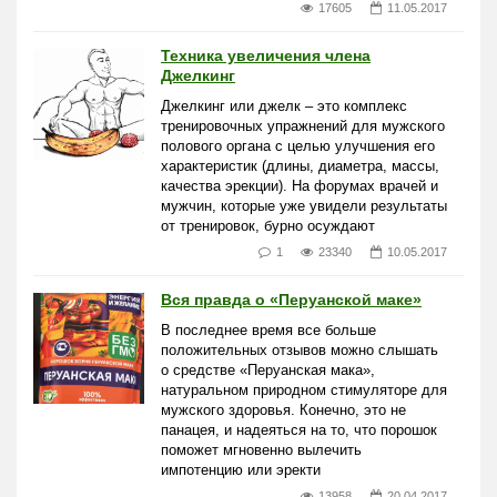
17605
11.05.2017
Техника увеличения члена
Джелкинг
Джелкинг или джелк – это комплекс
тренировочных упражнений для мужского
полового органа с целью улучшения его
характеристик (длины, диаметра, массы,
качества эрекции). На форумах врачей и
мужчин, которые уже увидели результаты
от тренировок, бурно осуждают
1
23340
10.05.2017
Вся правда о «Перуанской маке»
В последнее время все больше
положительных отзывов можно слышать
о средстве «Перуанская мака»,
натуральном природном стимуляторе для
мужского здоровья. Конечно, это не
панацея, и надеяться на то, что порошок
поможет мгновенно вылечить
импотенцию или эректи
13958
20.04.2017