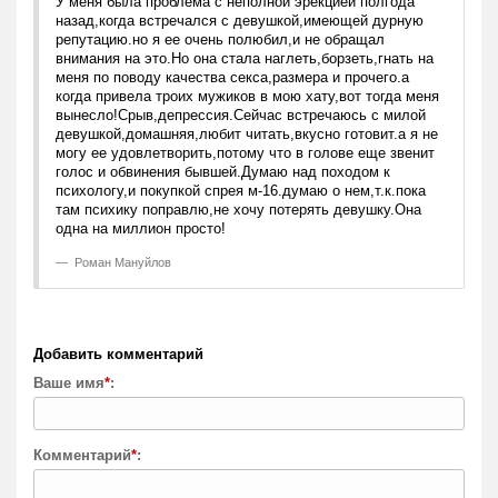
У меня была проблема с неполной эрекцией полгода
назад,когда встречался с девушкой,имеющей дурную
репутацию.но я ее очень полюбил,и не обращал
внимания на это.Но она стала наглеть,борзеть,гнать на
меня по поводу качества секса,размера и прочего.а
когда привела троих мужиков в мою хату,вот тогда меня
вынесло!Срыв,депрессия.Сейчас встречаюсь с милой
девушкой,домашняя,любит читать,вкусно готовит.а я не
могу ее удовлетворить,потому что в голове еще звенит
голос и обвинения бывшей.Думаю над походом к
психологу,и покупкой спрея м-16.думаю о нем,т.к.пока
там психику поправлю,не хочу потерять девушку.Она
одна на миллион просто!
Роман Мануйлов
Добавить комментарий
Ваше имя
*
:
Комментарий
*
: