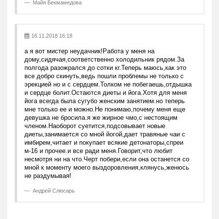
Майя Бекмамедова
16.11.2018 16:18
а я вот мистер неудачник!Работа у меня на
дому,сидячая,соответственно холодильник рядом.За
полгода разожрался до сотки кг.Теперь маюсь,как это
все добро скинуть,ведь пошли проблемы не только с
эрекцией но и с сердцем.Толком не побегаешь,отдышка
и сердце болит.Остаются диеты и йога.Хотя для меня
йога всегда была сугубо женским занятием.но теперь
мне только ее и можно.Не понимаю,почему меня еще
девушка не бросила.я же жирное чмо,с нестоящим
членом.Наоборот суетится,подсовывает новые
диеты,занимается со мной йогой,дает травяные чаи с
имбирем,читает и покупает всякие детонаторы,спреи
м-16 и прочее.и все ради меня.Говорит,что любит
несмотря ни на что.Черт побери,если она останется со
мной к моменту моего выздоровления,клянусь,женюсь
не раздумывая!
Андрей Слюсарь