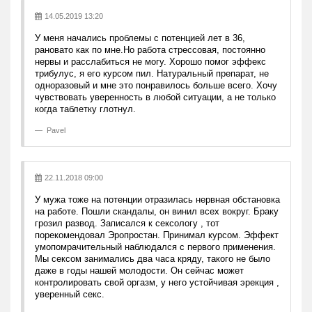
14.05.2019 13:20
У меня начались проблемы с потенцией лет в 36,
рановато как по мне.Но работа стрессовая, постоянно
нервы и расслабиться не могу. Хорошо помог эффекс
трибулус, я его курсом пил. Натуральный препарат, не
одноразовый и мне это понравилось больше всего. Хочу
чувствовать уверенность в любой ситуации, а не только
когда таблетку глотнул.
Pavel
22.11.2018 09:00
У мужа тоже на потенции отразилась нервная обстановка
на работе. Пошли скандалы, он винил всех вокруг. Браку
грозил развод. Записался к сексологу , тот
порекомендовал Эропростан. Принимал курсом. Эффект
умопомрачительный наблюдался с первого применения.
Мы сексом занимались два часа кряду, такого не было
даже в годы нашей молодости. Он сейчас может
контролировать свой оргазм, у него устойчивая эрекция ,
уверенный секс.