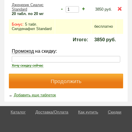
Дженерик Сиалис
-
+
Standard
3850
руб.
20 табл. по 20 мг
Бонус:
5 табл.
бесплатно
Силденафил Standard
Итого:
3850
руб.
Промокод
на скидку:
Хочу скидку сейчас
←
Добавить еще таблеток
Каталог
Доставка/Оплата
Как купить
Скидки
О потенции