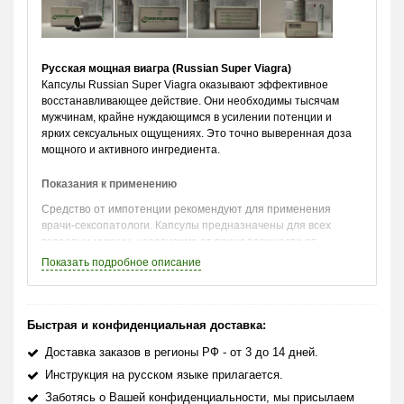
Русская мощная виагра (Russian Super Viagra)
Капсулы Russian Super Viagra оказывают эффективное
восстанавливающее действие. Они необходимы тысячам
мужчинам, крайне нуждающимся в усилении потенции и
ярких сексуальных ощущениях. Это точно выверенная доза
мощного и активного ингредиента.
Показания к применению
Средство от импотенции рекомендуют для применения
врачи-сексопатологи. Капсулы предназначены для всех
взрослых мужчин, независимо от принадлежности от
определенной возрастной группы:
Показать
подробное описание
· Для лечения половых дисфункций и их профилактики,
включая импотенцию и простатит.
Быстрая и конфиденциальная доставка:
· Для повышения ощущений во время интимной
близости, усиления оргазма и устранения преждевременной
Доставка заказов в регионы РФ - от 3 до 14 дней.
эякуляции.
Инструкция на русском языке прилагается.
· Для снятия психологического напряжения перед
Заботясь о Вашей конфиденциальности, мы присылаем