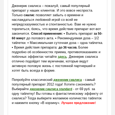
Дженерик сиалиса – пожалуй, самый популярный
препарат у наших клиентов. И это вовсе неспроста.
Только
позволяет забыть о времени и
сиалис
наслаждаться любовной игрой со всей ее
непредсказуемостью и спонтанностью. Вам не нужно
торопиться, боясь, что время действие препарат вот-вот
закончится.
• Выпить препарат
Способ применения:
за 50-
до полового акта. • Рекомендуемая доза – 1/2
60 минут
таблетки. • Максимальная суточная доза – одна таблетка.
• Время действия препарата:
Более
до 36 часов.
подробно об особенностях приема, противопоказаниях и
побочных эффектах читайте
. Дженерик сиалиса
здесь
отлично подойдет тем мужчинам, которые ведут
активную половую жизнь с постоянной партнершей и
хотят быть всегда в форме.
Попробуйте классический
- самый
дженерик сиалиса
популярный препарат 2012 года! Хотите сэкономить?
Выбирайте
- от 69 руб. за
дженерик сиалиса standard
одну таблетку! Вы готовы к фантастическому эффекту от
сиалиса? Тогда выберите желаемое количество таблеток
и нажмите кнопку «В корзину».
Лучшее предложение!