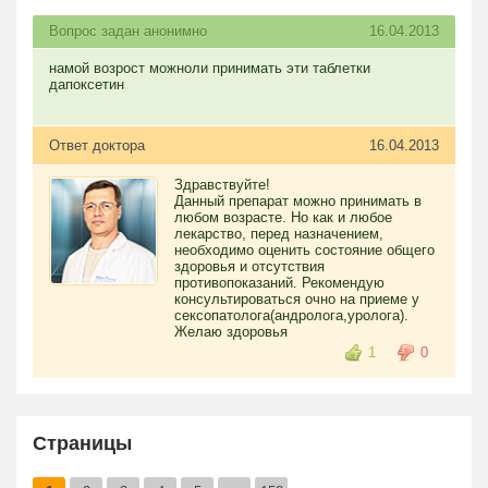
Вопрос задан анонимно
16.04.2013
намой возрост можноли принимать эти таблетки
дапоксетин
Ответ доктора
16.04.2013
Здравствуйте!
Данный препарат можно принимать в
любом возрасте. Но как и любое
лекарство, перед назначением,
необходимо оценить состояние общего
здоровья и отсутствия
противопоказаний. Рекомендую
консультироваться очно на приеме у
сексопатолога(андролога,уролога).
Желаю здоровья
1
0
Страницы