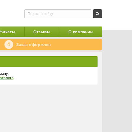
фикаты
Отзывы
О компании
4
Заказ оформлен
зину.
аталога
.