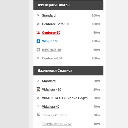
Дженерики Виагры
Standard
100мг
Cenforce Soft-100
100мг
Cenforce-50
50мг
Silagra 100
100мг
HIFORCE-50
50мг
Cenforce-150
150мг
Дженерики Сиалиса
Standard
20мг
Vidalista - 20
20мг
VIDALISTA CT (Сиалис Софт)
20мг
Vidalista-40
40мг
Tadacip-20 Tadfil
20мг
Tastylia Strips 10 мг
10мг