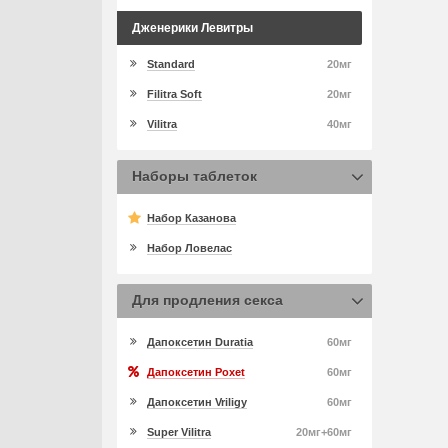
Дженерики Левитры
Standard
20мг
Filitra Soft
20мг
Vilitra
40мг
Наборы таблеток
Набор Казанова
Набор Ловелас
Для продления секса
Дапоксетин Duratia
60мг
Дапоксетин Poxet
60мг
Дапоксетин Vriligy
60мг
Super Vilitra
20мг+60мг