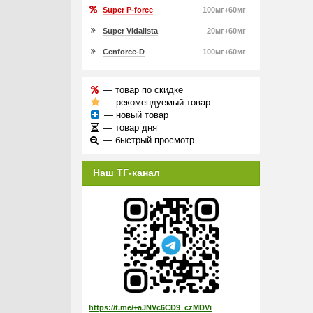
Super P-force
100мг+60мг
Super Vidalista
20мг+60мг
Cenforce-D
100мг+60мг
— товар по скидке
— рекомендуемый товар
— новый товар
— товар дня
— быстрый просмотр
Наш ТГ-канал
https://t.me/+aJNVc6CD9_czMDVi