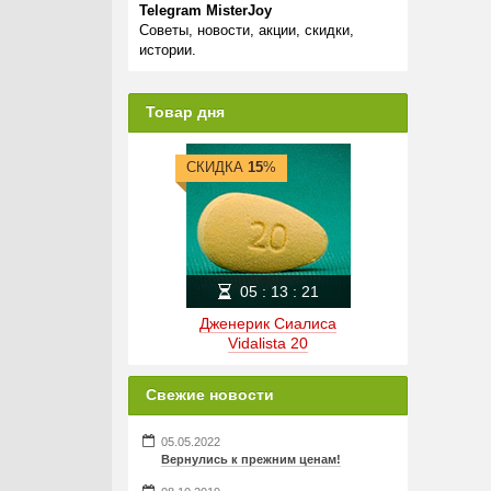
Telegram MisterJoy
Советы, новости, акции, скидки,
истории.
Товар дня
СКИДКА
15
%
05
:
13
:
21
Дженерик Сиалиса
Vidalista 20
Свежие новости
05.05.2022
Вернулись к прежним ценам!