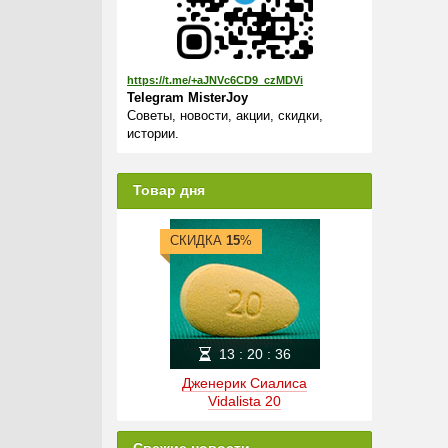
https://t.me/+aJNVc6CD9_czMDVi
Telegram MisterJoy
Советы, новости, акции, скидки,
истории.
Товар дня
СКИДКА
15
%
13
:
20
:
36
Дженерик Сиалиса
Vidalista 20