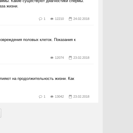
аммы. Какие существуют диагностики спермы.
аза жизни.
1
12210
24.02.2018
овреждения половых клеток. Показания к
12074
23.02.2018
лияют на продолжительность жизни. Как
1
13042
23.02.2018