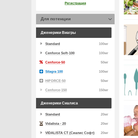
Регистрация
Для потенции
Дженерики Виагры
Standard
100мг
Cenforce Soft-100
100мг
Cenforce-50
50мг
Silagra 100
100мг
HIFORCE-50
50мг
Cenforce-150
150мг
Дженерики Сиалиса
Standard
20мг
Vidalista - 20
20мг
VIDALISTA CT (Сиалис Софт)
20мг