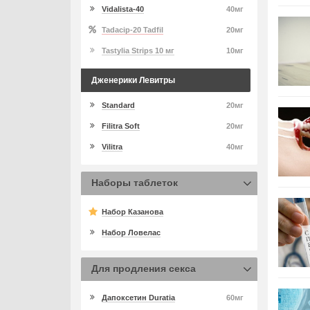
Vidalista-40
40мг
Tadacip-20 Tadfil
20мг
Tastylia Strips 10 мг
10мг
Дженерики Левитры
Standard
20мг
Filitra Soft
20мг
Vilitra
40мг
Наборы таблеток
Набор Казанова
Набор Ловелас
Для продления секса
Дапоксетин Duratia
60мг