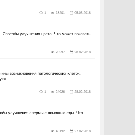
1
13201
05.03.2018
а. Способы улучшения цвета. Что может показать
20597
28.02.2018
чины возникновения патологических клеток.
уют.
1
24026
28.02.2018
особы улучшения спермы с помощью еды. Что
40192
27.02.2018