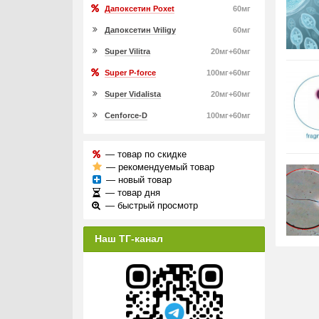
Дапоксетин Poxet
60мг
Дапоксетин Vriligy
60мг
Super Vilitra
20мг+60мг
Super P-force
100мг+60мг
Super Vidalista
20мг+60мг
Cenforce-D
100мг+60мг
— товар по скидке
— рекомендуемый товар
— новый товар
— товар дня
— быстрый просмотр
Наш ТГ-канал