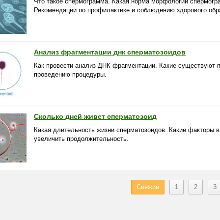
Что такое спермограмма. Какая норма морфологии спермогр
Рекомендации по профилактике и соблюдению здорового обр
Анализ фрагментации днк сперматозоидов
Как провести анализ ДНК фрагментации. Какие существуют п
проведению процедуры.
Сколько дней живет сперматозоид
Какая длительность жизни сперматозоидов. Какие факторы в
увеличить продолжительность.
Свежие
1
2
3