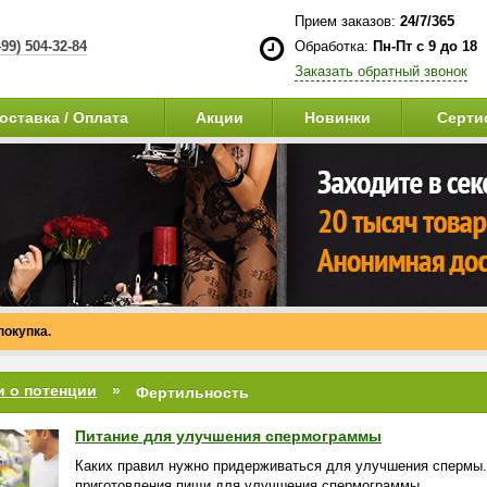
Прием заказов:
24/7/365
499) 504-32-84
Обработка:
Пн-Пт с 9 до 18
Заказать обратный звонок
оставка / Оплата
Акции
Новинки
Серти
покупка.
и о потенции
Фертильность
Питание для улучшения спермограммы
Каких правил нужно придерживаться для улучшения спермы. 
приготовления пищи для улучшения спермограммы.