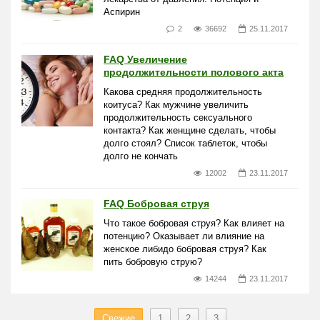
Аспирин
2
36692
25.11.2017
FAQ Увеличение
продолжительности полового акта
Какова средняя продолжительность
коитуса? Как мужчине увеличить
продолжительность сексуального
контакта? Как женщине сделать, чтобы
долго стоял? Список таблеток, чтобы
долго не кончать
12002
23.11.2017
FAQ Бобровая струя
Что такое бобровая струя? Как влияет на
потенцию? Оказывает ли влияние на
женское либидо бобровая струя? Как
пить бобровую струю?
14244
23.11.2017
Свежие
1
2
3