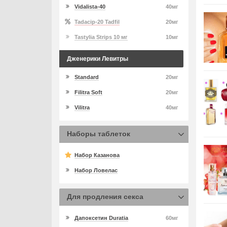
Vidalista-40
40мг
Tadacip-20 Tadfil
20мг
Tastylia Strips 10 мг
10мг
Дженерики Левитры
Standard
20мг
Filitra Soft
20мг
Vilitra
40мг
Наборы таблеток
Набор Казанова
Набор Ловелас
Для продления секса
Дапоксетин Duratia
60мг