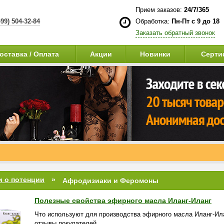
Прием заказов:
24/7/365
499) 504-32-84
Обработка:
Пн-Пт с 9 до 18
Заказать обратный звонок
оставка / Оплата
Акции
Новинки
Серти
и о потенции
Афродизиаки и Феромоны
Полезные свойства эфирного масла Иланг-Иланг
Что используют для производства эфирного масла Иланг-Ил
отзывы покупателей