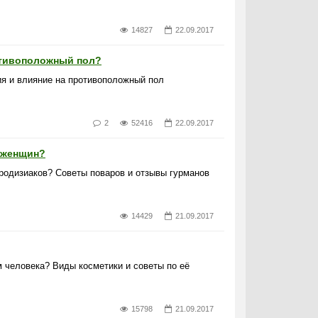
14827
22.09.2017
отивоположный пол?
я и влияние на противоположный пол
2
52416
22.09.2017
 женщин?
фродизиаков? Советы поваров и отзывы гурманов
14429
21.09.2017
м человека? Виды косметики и советы по её
15798
21.09.2017