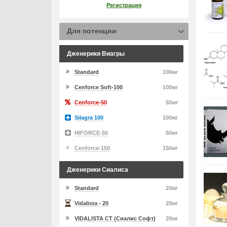
Регистрация
Для потенции
Дженерики Виагры
Standard
100мг
Cenforce Soft-100
100мг
Cenforce-50
50мг
Silagra 100
100мг
HIFORCE-50
50мг
Cenforce-150
150мг
Дженерики Сиалиса
Standard
20мг
Vidalista - 20
20мг
VIDALISTA CT (Сиалис Софт)
20мг