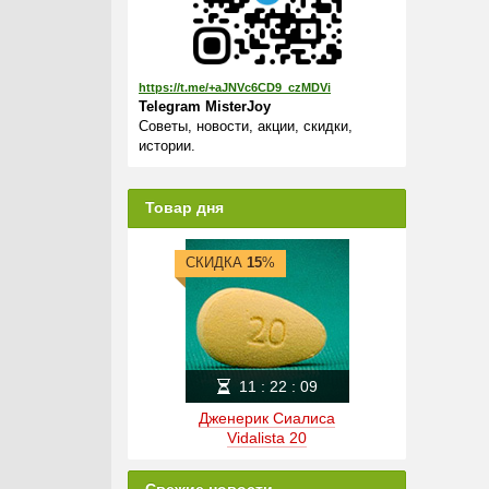
https://t.me/+aJNVc6CD9_czMDVi
Telegram MisterJoy
Советы, новости, акции, скидки,
истории.
Товар дня
СКИДКА
15
%
11
:
22
:
09
Дженерик Сиалиса
Vidalista 20