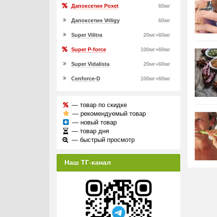
Дапоксетин Poxet
60мг
Дапоксетин Vriligy
60мг
Super Vilitra
20мг+60мг
Super P-force
100мг+60мг
Super Vidalista
20мг+60мг
Cenforce-D
100мг+60мг
— товар по скидке
— рекомендуемый товар
— новый товар
— товар дня
— быстрый просмотр
Наш ТГ-канал