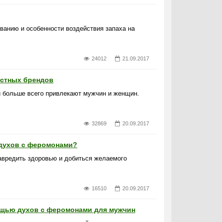
ванию и особенности воздействия запаха на
24012
21.09.2017
естных брендов
и больше всего привлекают мужчин и женщин.
32869
20.09.2017
 духов с феромонами?
авредить здоровью и добиться желаемого
16510
20.09.2017
ощью духов с феромонами для мужчин