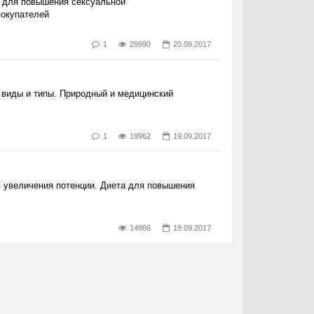
 для повышения сексуальной
покупателей
1
29990
20.09.2017
о виды и типы. Природный и медицинский
1
19962
19.09.2017
 увеличения потенции. Диета для повышения
14986
19.09.2017