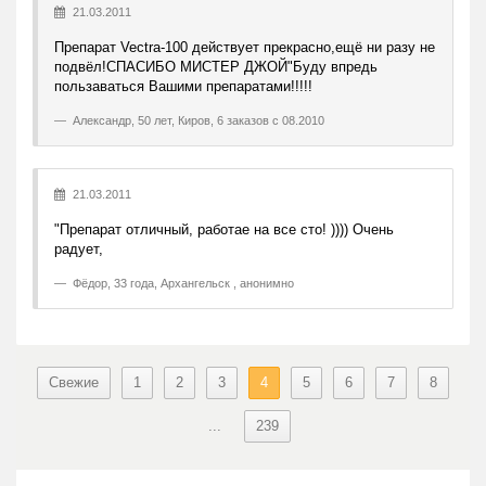
21.03.2011
Препарат Vectra-100 действует прекрасно,ещё ни разу не
подвёл!СПАСИБО МИСТЕР ДЖОЙ"Буду впредь
пользаваться Вашими препаратами!!!!!
Александр
,
50 лет, Киров, 6 заказов с 08.2010
21.03.2011
"Препарат отличный, работае на все сто! )))) Очень
радует,
Фёдор
,
33 года, Архангельск , анонимно
Свежие
1
2
3
4
5
6
7
8
...
239